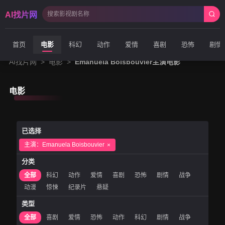
AI找片网
首页
电影
科幻
动作
爱情
喜剧
恐怖
剧情
AI找片网
>
电影
>
Emanuela Boisbouvier主演电影
电影
已选择
主演：Emanuela Boisbouvier
分类
全部
科幻
动作
爱情
喜剧
恐怖
剧情
战争
动漫
惊悚
纪录片
悬疑
类型
全部
喜剧
爱情
恐怖
动作
科幻
剧情
战争