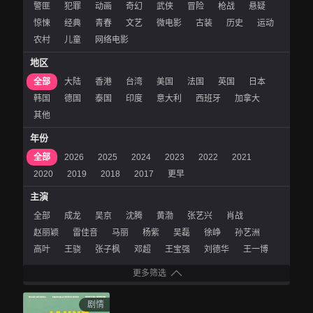
警匪
犯罪
动画
奇幻
武侠
冒险
枪战
悬疑
惊悚
经典
青春
文艺
微电影
古装
历史
运动
农村
儿童
网络电影
地区
全部
大陆
香港
台湾
美国
法国
英国
日本
韩国
德国
泰国
印度
意大利
西班牙
加拿大
其他
年份
全部
2026
2025
2024
2023
2022
2021
2020
2019
2018
2017
更早
主演
全部
成龙
吴京
沈腾
黄渤
张艺兴
肖战
赵丽颖
雷佳音
马丽
杨紫
吴磊
徐峥
孙艺洲
高叶
王骁
张子枫
邓超
王宝强
刘德华
王一博
更多筛选
剧情