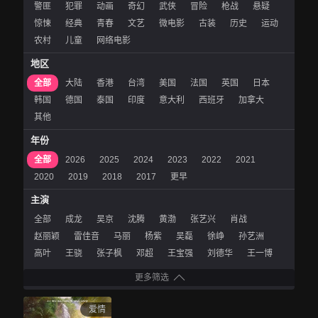
警匪
犯罪
动画
奇幻
武侠
冒险
枪战
悬疑
惊悚
经典
青春
文艺
微电影
古装
历史
运动
农村
儿童
网络电影
地区
全部
大陆
香港
台湾
美国
法国
英国
日本
韩国
德国
泰国
印度
意大利
西班牙
加拿大
其他
年份
全部
2026
2025
2024
2023
2022
2021
2020
2019
2018
2017
更早
主演
全部
成龙
吴京
沈腾
黄渤
张艺兴
肖战
赵丽颖
雷佳音
马丽
杨紫
吴磊
徐峥
孙艺洲
高叶
王骁
张子枫
邓超
王宝强
刘德华
王一博
更多筛选
爱情