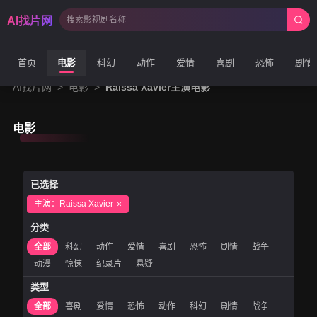
AI找片网
首页
电影
科幻
动作
爱情
喜剧
恐怖
剧情
AI找片网
>
电影
>
Raissa Xavier主演电影
电影
已选择
主演：Raissa Xavier
分类
全部
科幻
动作
爱情
喜剧
恐怖
剧情
战争
动漫
惊悚
纪录片
悬疑
类型
全部
喜剧
爱情
恐怖
动作
科幻
剧情
战争