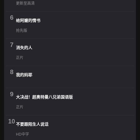
更新至高清
6
给阿嬷的情书
抢先版
7
消失的人
正片
8
我的妈耶
9
大决战！超奥特曼八兄弟国语版
正片
10
不要跟陌生人说话
HD中字