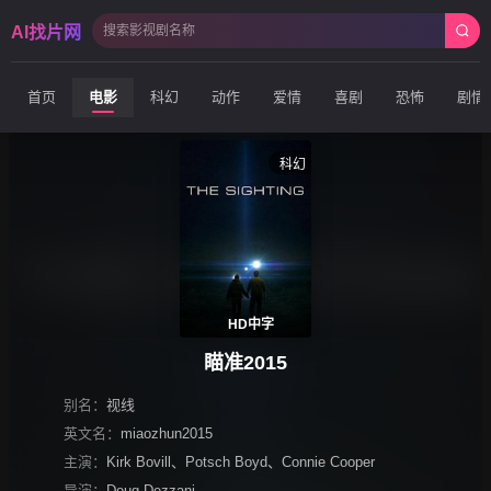
AI找片网
首页
电影
科幻
动作
爱情
喜剧
恐怖
剧情
科幻
HD中字
瞄准2015
别名：
视线
英文名：
miaozhun2015
主演：
Kirk Bovill
、
Potsch Boyd
、
Connie Cooper
导演：
Doug Dezzani