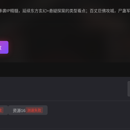
承袭IP精髓，延续东方玄幻+悬疑探案的类型看点；百丈巨佛攻城，尸蛊
放
资源16
败
测速失败