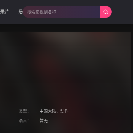
录片
悬疑
类型：
中国大陆
、
动作
语言：
暂无