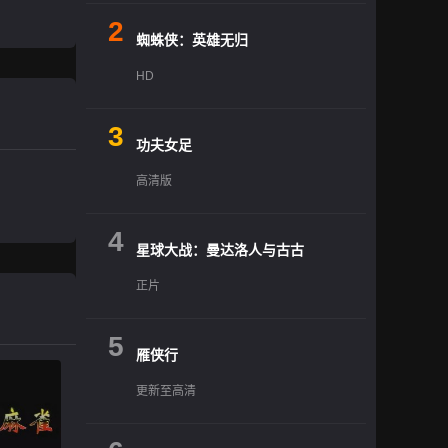
2
蜘蛛侠：英雄无归
HD
3
功夫女足
高清版
4
星球大战：曼达洛人与古古
正片
5
雁侠行
更新至高清