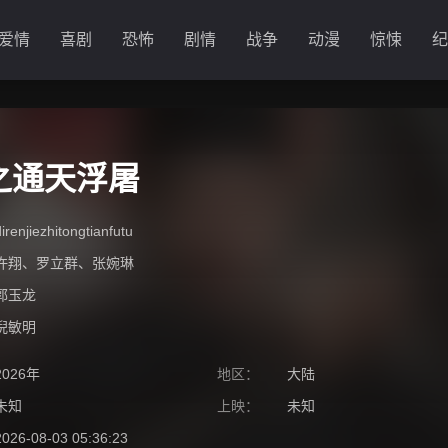
爱情
喜剧
恐怖
剧情
战争
动漫
惊悚
纪
之通天浮屠
direnjiezhitongtianfutu
许翔
、
罗立群
、
张婉琳
郭玉龙
倪敏明
2026年
地区：
大陆
未知
上映：
未知
2026-08-03 05:36:23