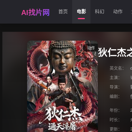
AI找片网
首页
电影
科幻
动作
动作
狄仁杰
英文名：
主演：
导演：
编剧：
年份：
时长：
更新：