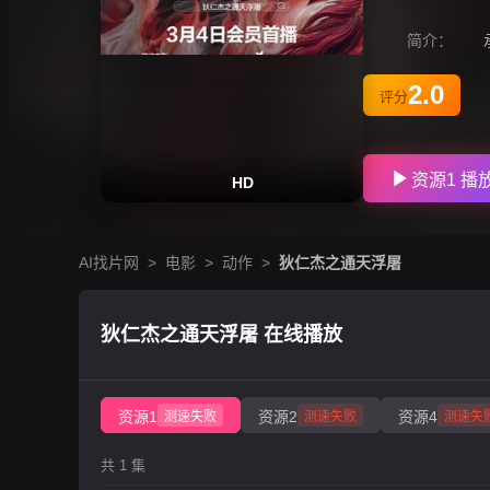
简介：
2.0
评分
资源1 播
HD
AI找片网
>
电影
>
动作
>
狄仁杰之通天浮屠
狄仁杰之通天浮屠 在线播放
资源1
资源2
资源4
测速失败
测速失败
测速失
共 1 集