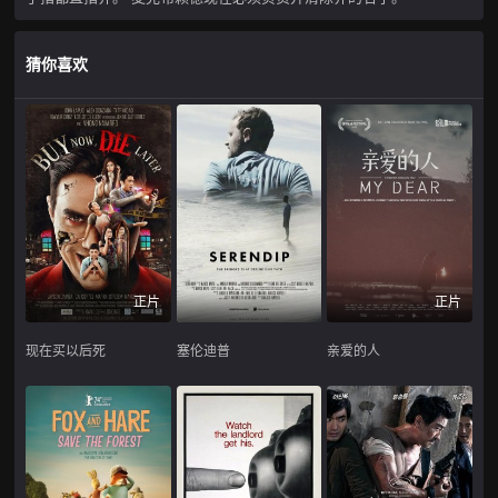
猜你喜欢
正片
正片
现在买以后死
塞伦迪普
亲爱的人