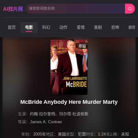
AI找片网
首页
电影
科幻
动作
爱情
喜剧
恐怖
剧情
悬疑
McBride Anybody Here Murder Marty
主演：
约翰·拉尔奎特
、
玛尔塔·杜波依斯
导演：
James A. Contner
年份：
2005年
地区：
美国
类型：
犯罪
时长：
1:24:0
上映：
未知