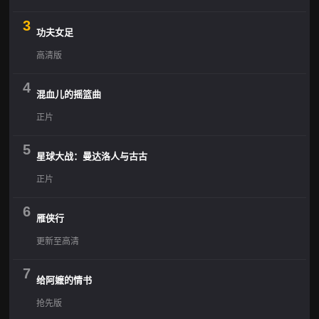
3
功夫女足
高清版
4
混血儿的摇篮曲
正片
5
星球大战：曼达洛人与古古
正片
6
雁侠行
更新至高清
7
给阿嬷的情书
抢先版