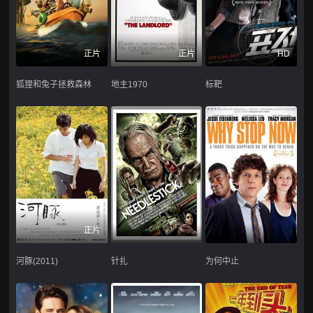
正片
正片
HD
狐狸和兔子拯救森林
地主1970
标靶
正片
河豚(2011)
针扎
为何中止