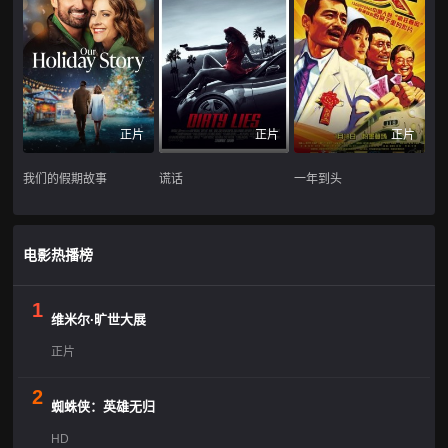
正片
正片
正片
我们的假期故事
谎话
一年到头
电影热播榜
1
维米尔·旷世大展
正片
2
蜘蛛侠：英雄无归
HD