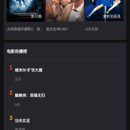
第20集
HD
更新至高清
大侦探福尔摩斯2：诡影游戏
复仇女神1987
A子计划
电影热播榜
1
维米尔·旷世大展
正片
2
蜘蛛侠：英雄无归
HD
3
功夫女足
高清版