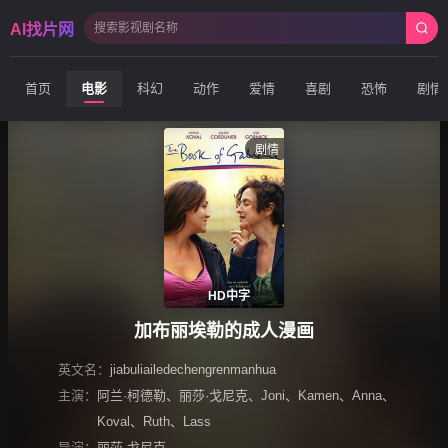
AI找片网
首页
电影
科幻
动作
爱情
喜剧
恐怖
剧情
剧情
HD中字
加布丽埃勒的成人漫画
英文名：
jiabuliailedechengrenmanhua
主演：
阿兰·柯德勒
、
丽莎·戈尼克
、
Joni
、
Kamen
、
Anna
、
Koval
、
Ruth
、
Lass
导演：
丽莎·戈尼克