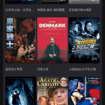
33岁及以后：共济会的皇家艺术
埃德加·爱伦·坡的椭圆形肖像
史多姆贝格大电影
HD
正片
皇家战士粤语
丹麦之旅
火线追凶2之不白之冤