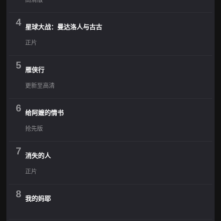
4
星球大战：曼达洛人与古古
正片
5
雁侠行
更新至高清
6
给阿嬷的情书
抢先版
7
消失的人
正片
8
我的妈耶