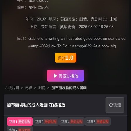
编剧：
丽莎·戈尼克
年份：
2016年
地区：
英国
类型：
剧情
、
喜剧
时长：
未知
上映：
未知
语言：
英语
更新：
2026-08-02 16:26:08
简介：
Gabrielle is writing an illustrated guide book on sex called
&amp;#039;How To Do It.&amp;#039; At a book sig
1.0
评分
资源1 播放
AI找片网
>
电影
>
剧情
>
加布丽埃勒的成人漫画
加布丽埃勒的成人漫画 在线播放
测速
资源1
资源2
资源4
资源6
测速失败
测速失败
测速失败
测速失败
资源7
测速失败