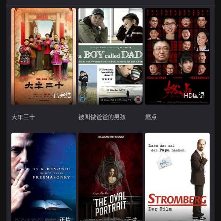
已完结
HD国语
大年三十
被叫做爸爸的男孩
燃点
正片
正片
正片