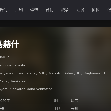
爱情
喜剧
恐怖
剧情
战争
动漫
惊悚
纪
马赫什
UMUR
fennudemaheshi
Satyadev
、
Kancharana
、
V.K.
、
Naresh
、
Suhas
、
K.
、
Raghavan
、
Tnr
Maha
、
Venkatesh
Syam Pushkaran,Maha Venkatesh
2020年
地区：
印度
未知
上映：
未知