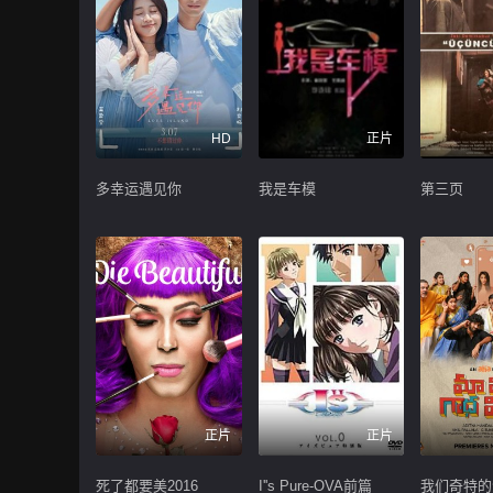
HD
正片
多幸运遇见你
我是车模
第三页
正片
正片
死了都要美2016
I''s Pure-OVA前篇
我们奇特的