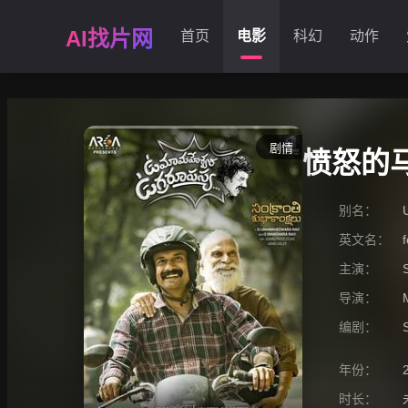
AI找片网
首页
电影
科幻
动作
剧情
愤怒的
别名：
英文名：
主演：
导演：
编剧：
年份：
时长：