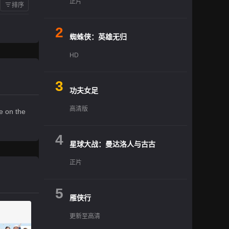
正片
排序
2
蜘蛛侠：英雄无归
HD
3
功夫女足
高清版
e on the
4
星球大战：曼达洛人与古古
正片
5
雁侠行
更新至高清