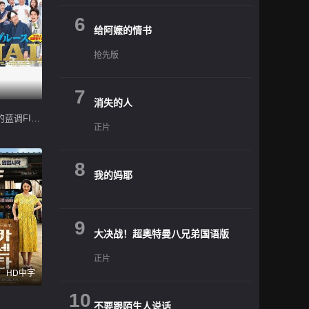
6
给阿嬷的情书
抢先版
7
消失的人
继母与女儿的蓝调FINAL 2024年谨贺新年SP
正片
8
我的妈耶
9
大决战！超奥特曼八兄弟国语版
正片
HD中字
10
不要跟陌生人说话