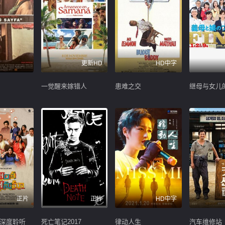
更新HD
HD中字
一觉醒来嫁错人
患难之交
正片
正片
HD中字
深度聆听
死亡笔记2017
律动人生
汽车维修站