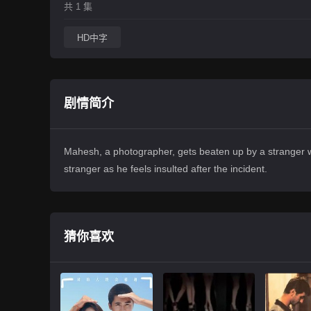
共 1 集
HD中字
剧情简介
Mahesh, a photographer, gets beaten up by a stranger whe
stranger as he feels insulted after the incident.
猜你喜欢