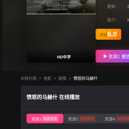
更新：
简介：
6.0
评分
资源1 播
HD中字
AI找片网
>
电影
>
剧情
>
愤怒的马赫什
愤怒的马赫什 在线播放
资源1
资源2
资源4
测速失败
测速失败
测速失