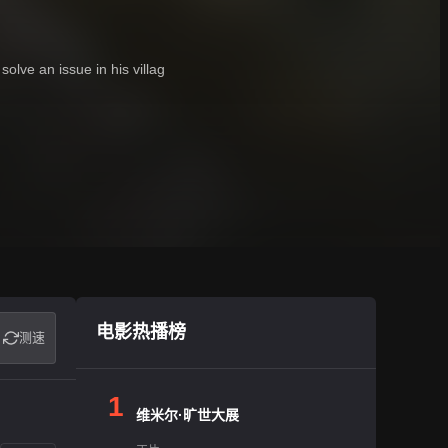
olve an issue in his villag
电影热播榜
测速
1
维米尔·旷世大展