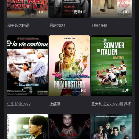
HD
更新HD
HD
和平饭店国语
厨房2024
刀锋1946
HD
正片
生生长流1992
止痛骗
意大利之夏-1990世界杯