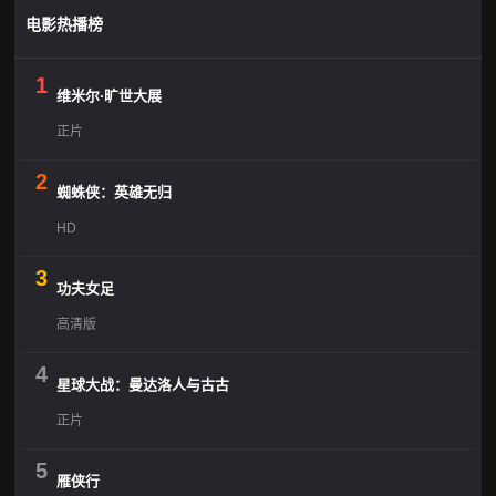
电影热播榜
1
维米尔·旷世大展
正片
2
蜘蛛侠：英雄无归
HD
3
功夫女足
高清版
4
星球大战：曼达洛人与古古
正片
5
雁侠行