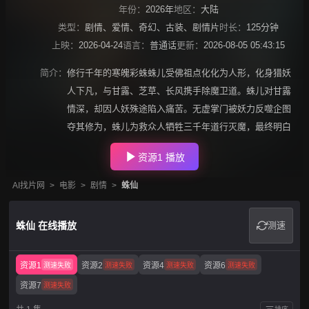
年份：
2026年
地区：
大陆
类型：
剧情
、
爱情
、
奇幻
、
古装
、
剧情片
时长：
125分钟
上映：
2026-04-24
语言：
普通话
更新：
2026-08-05 05:43:15
简介：
修行千年的寒魄彩蛛蛛儿受佛祖点化化为人形，化身猎妖
人下凡，与甘露、芝草、长风携手除魔卫道。蛛儿对甘露
情深，却因人妖殊途陷入痛苦。无虚掌门被妖力反噬企图
夺其修为，蛛儿为救众人牺牲三千年道行灭魔，最终明白
资源1 播放
AI找片网
>
电影
>
剧情
>
蛛仙
蛛仙 在线播放
测速
资源1
资源2
资源4
资源6
测速失败
测速失败
测速失败
测速失败
资源7
测速失败