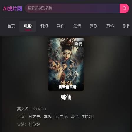
AI找片网
首页
电影
科幻
动作
爱情
喜剧
恐怖
剧情
剧情
更新至高清
蛛仙
英文名：
zhuxian
主演：
孙艺宁
、
李砚
、
高广泽
、
潘严
、
刘锡明
导演：
任英健