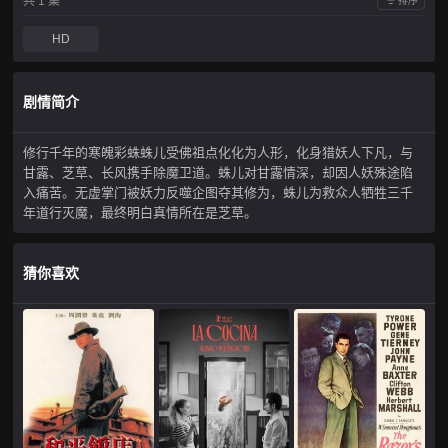
共 1 集
排序
HD
剧情简介
修行千年的寒魄彩蛛蛛儿受佛祖点化化为人形，化身猎妖人下凡，与
甘露、芝草、长风携手除魔卫道。蛛儿对甘露情深，却因人妖殊途陷
入痛苦。无虚掌门被妖力反噬企图夺其修为，蛛儿为救众人牺牲三千
年道行灭魔，最终明白真情所在是芝草。
猜你喜欢