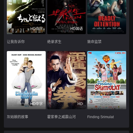
HD中字
HD国语
让我告诉你
绝录求生
致命监禁
HD中字
HD
灰姑娘的故事
霍家拳之威震山河
Finding Srimulat