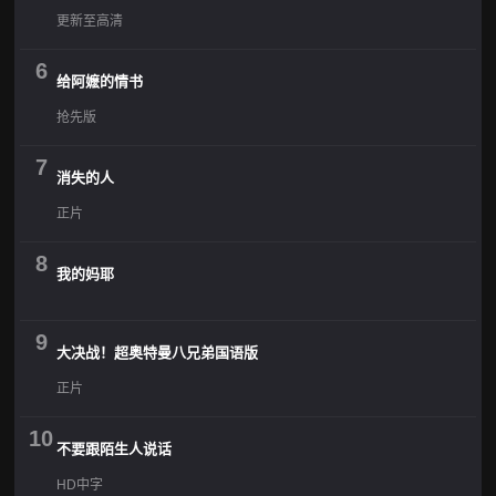
更新至高清
6
给阿嬷的情书
抢先版
7
消失的人
正片
8
我的妈耶
9
大决战！超奥特曼八兄弟国语版
正片
10
不要跟陌生人说话
HD中字