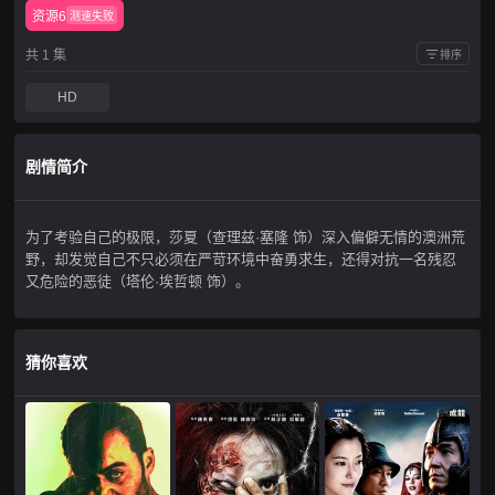
资源6
测速失败
共 1 集
排序
HD
剧情简介
为了考验自己的极限，莎夏（查理兹·塞隆 饰）深入偏僻无情的澳洲荒
野，却发觉自己不只必须在严苛环境中奋勇求生，还得对抗一名残忍
又危险的恶徒（塔伦·埃哲顿 饰）。
猜你喜欢