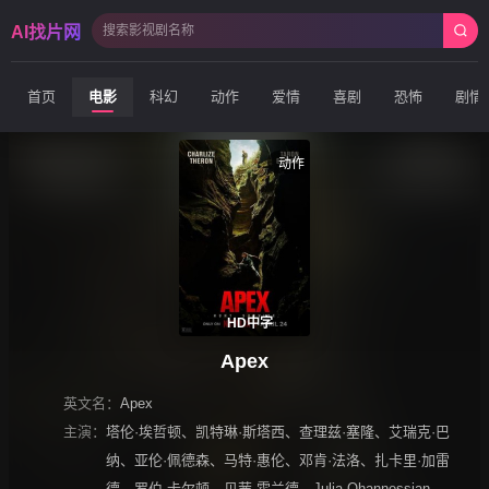
AI找片网
首页
电影
科幻
动作
爱情
喜剧
恐怖
剧情
动作
HD中字
Apex
英文名：
Apex
主演：
塔伦·埃哲顿
、
凯特琳·斯塔西
、
查理兹·塞隆
、
艾瑞克·巴
纳
、
亚伦·佩德森
、
马特·惠伦
、
邓肯·法洛
、
扎卡里·加雷
德
、
罗伯·卡尔顿
、
贝茜·霍兰德
、
Julia·Ohannessian
、