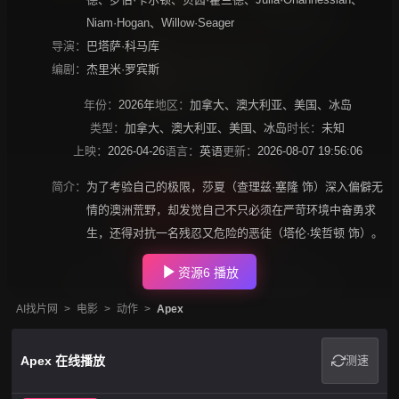
Niam·Hogan
、
Willow·Seager
导演：
巴塔萨·科马库
编剧：
杰里米·罗宾斯
年份：
2026年
地区：
加拿大
、
澳大利亚
、
美国
、
冰岛
类型：
加拿大
、
澳大利亚
、
美国
、
冰岛
时长：
未知
上映：
2026-04-26
语言：
英语
更新：
2026-08-07 19:56:06
简介：
为了考验自己的极限，莎夏（查理兹·塞隆 饰）深入偏僻无
情的澳洲荒野，却发觉自己不只必须在严苛环境中奋勇求
生，还得对抗一名残忍又危险的恶徒（塔伦·埃哲顿 饰）。
资源6 播放
AI找片网
>
电影
>
动作
>
Apex
Apex 在线播放
测速