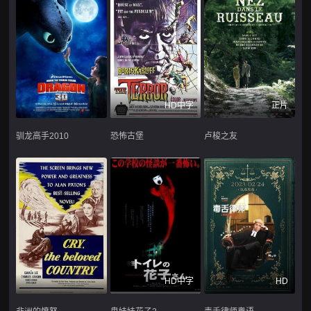
HD中字
正片
驯龙高手2010
恐怖古堡
卢梭之友
HD中字
HD