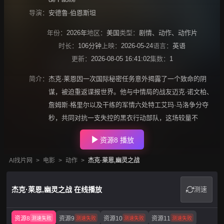
导演：
安德鲁·伯恩斯坦
年份：
2026年
地区：
美国
类型：
剧情
、
动作
、
动作片
时长：
106分钟
上映：
2026-05-24
语言：
英语
更新：
2026-08-05 16:41:02
集数：
1
简介：
杰克·莱恩因一次国际秘密任务意外揭露了一个致命的阴
谋，被迫重返谍报世界。他与中情局的战友迈克·诺文柏、
詹姆斯·格里尔以及干练的军情六处特工艾玛·马洛争分夺
秒，共同对抗一支失控的黑衣行动部队，这场较量不
资源8 播放
AI找片网
>
电影
>
动作
>
杰克·莱恩,幽灵之战
杰克·莱恩,幽灵之战 在线播放
测速
资源8
资源9
资源10
资源11
测速失败
测速失败
测速失败
测速失败