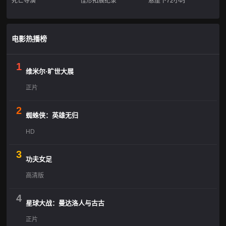
死亡导演
怪形拓展纪录
悬崖下72小时
电影热播榜
1
维米尔·旷世大展
正片
2
蜘蛛侠：英雄无归
HD
3
功夫女足
高清版
4
星球大战：曼达洛人与古古
正片