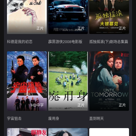
正片
正片
正片
科德是我的初恋
霹雳游侠2008电影版
孤独摇滚(下)剧场总集篇
HD中字
正片
正片
宇宙狙击
废用身
直到明天