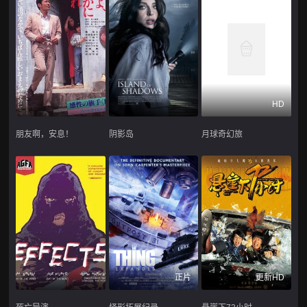
HD
朋友啊，安息！
阴影岛
月球奇幻旅
正片
更新HD