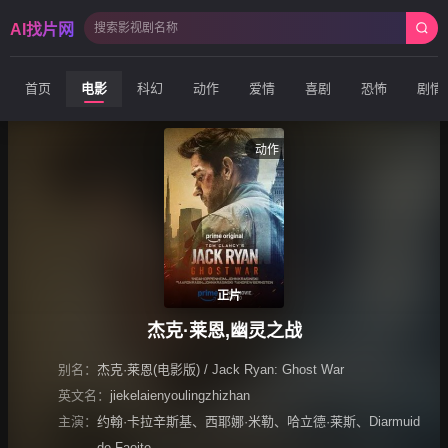
AI找片网
首页
电影
科幻
动作
爱情
喜剧
恐怖
剧情
动作
正片
杰克·莱恩,幽灵之战
别名：
杰克·莱恩(电影版) / Jack Ryan: Ghost War
英文名：
jiekelaienyoulingzhizhan
主演：
约翰·卡拉辛斯基
、
西耶娜·米勒
、
哈立德·莱斯
、
Diarmuid
de Faoite