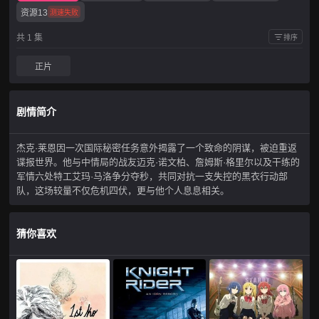
资源13
测速失败
共 1 集
排序
正片
剧情简介
杰克·莱恩因一次国际秘密任务意外揭露了一个致命的阴谋，被迫重返
谍报世界。他与中情局的战友迈克·诺文柏、詹姆斯·格里尔以及干练的
军情六处特工艾玛·马洛争分夺秒，共同对抗一支失控的黑衣行动部
队，这场较量不仅危机四伏，更与他个人息息相关。
猜你喜欢