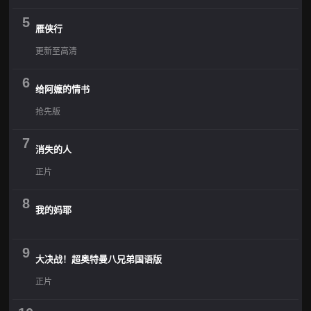
5
雁侠行
更新至高清
6
给阿嬷的情书
抢先版
7
消失的人
正片
8
我的妈耶
9
大决战！超奥特曼八兄弟国语版
正片