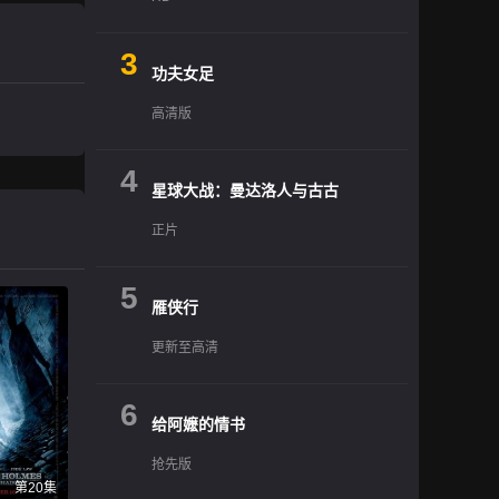
3
功夫女足
高清版
4
星球大战：曼达洛人与古古
正片
5
雁侠行
更新至高清
6
给阿嬷的情书
抢先版
第20集