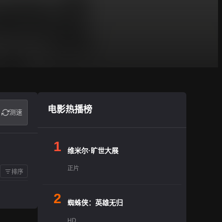
电影热播榜
测速
1
维米尔·旷世大展
正片
排序
2
蜘蛛侠：英雄无归
HD