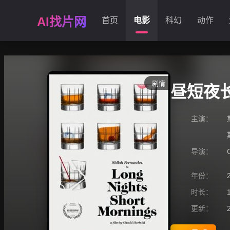
AI找片网
首页
电影
科幻
动作
剧情
昼短夜
主演：
导演：
年份：
时长：
更新：