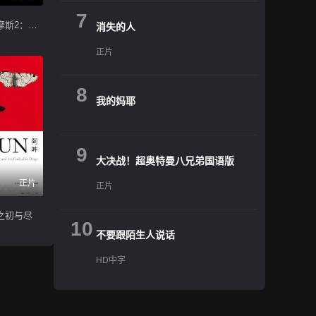
7
大侦探福尔摩斯2：诡影游戏
消失的人
正片
8
我的妈耶
9
大决战！超奥特曼八兄弟国语版
正片
正片
之初与尽
10
不要跟陌生人说话
HD中字