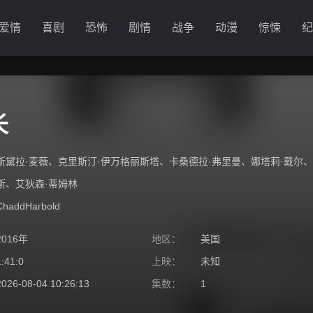
爱情
喜剧
恐怖
剧情
战争
动漫
惊悚
纪
长
斯黛拉·麦薇
、
克里斯汀·伊万格丽斯塔
、
卡桑德拉·弗里曼
、
娜塔莉·戴尔
、
斯
、
艾狄森·蒂姆林
ChaddHarbold
2016年
地区：
美国
1:41:0
上映：
未知
2026-08-04 10:26:13
集数：
1