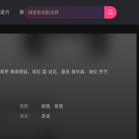
录片
悬疑
希罗·弗南德兹
、
埃拉·雷·派克
、
基思·普尔森
、
海伦·罗杰
类型：
剧情
、
爱情
语言：
英语