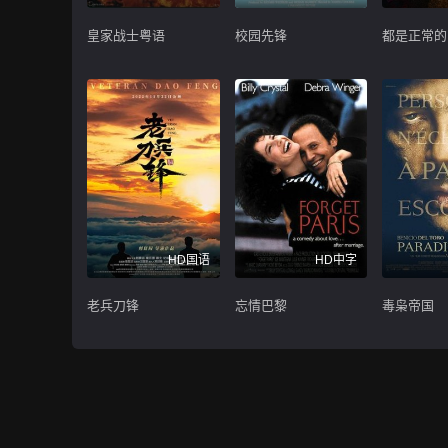
皇家战士粤语
校园先锋
都是正常的
HD国语
HD中字
老兵刀锋
忘情巴黎
毒枭帝国