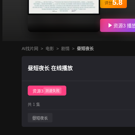
5.8
评分
资源3 播
AI找片网
>
电影
>
剧情
>
昼短夜长
昼短夜长 在线播放
资源3
测速失败
共 1 集
昼短夜长