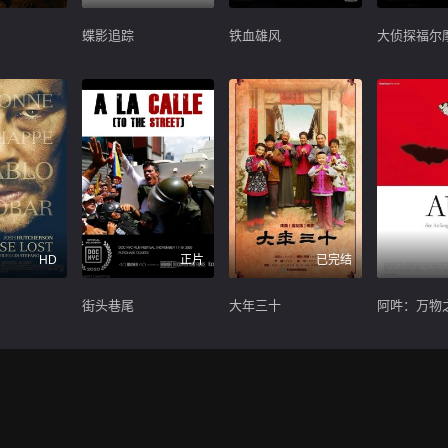
蝶影追踪
铁血雄风
HD
正片
已完结
街头巷尾
大年三十
阿吽：万物