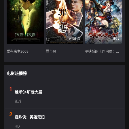
更新HD
正片
爱有来生2009
罪与恶
甲铁城的卡巴内瑞：海门决战
电影热播榜
1
维米尔·旷世大展
正片
2
蜘蛛侠：英雄无归
HD