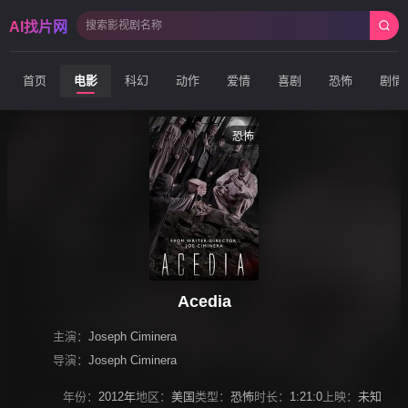
AI找片网
首页
电影
科幻
动作
爱情
喜剧
恐怖
剧情
恐怖
Acedia
主演：
Joseph Ciminera
导演：
Joseph Ciminera
年份：
2012年
地区：
美国
类型：
恐怖
时长：
1:21:0
上映：
未知