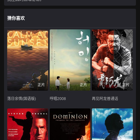
猜你喜欢
正片
正片
正片
落日余情(国语版)
哼唱2008
再见阿龙普通话