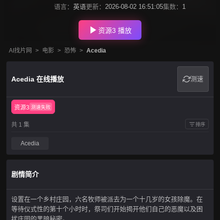
语言：
英语
更新：
2026-08-02 16:51:05
集数：
1
资源3 播放
AI找片网
>
电影
>
恐怖
>
Acedia
Acedia 在线播放
测速
资源3
测速失败
共 1 集
排序
Acedia
剧情简介
设置在一个乡村庄园，六名牧师被派去为一个十几岁的女孩除魔。在
等待仪式性的第十个小时时，祭司们开始揭开他们自己的恶魔以及困
扰庄园的黑暗秘密。