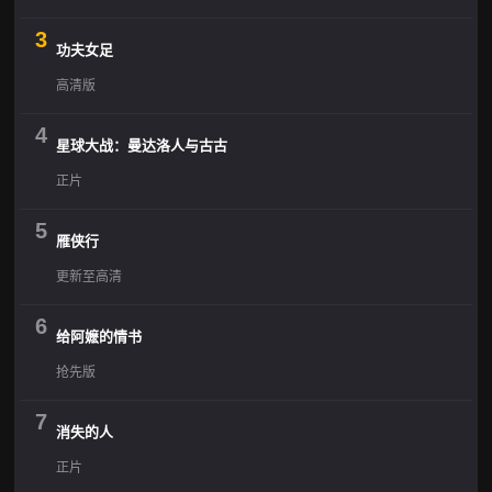
3
功夫女足
高清版
4
星球大战：曼达洛人与古古
正片
5
雁侠行
更新至高清
6
给阿嬷的情书
抢先版
7
消失的人
正片