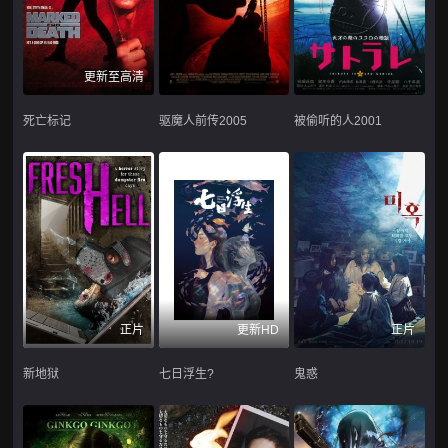
更新至高清
死亡标记
驱魔人前传2005
被偷听的人2001
正片
更新HD
正片
新地狱
七日浮生?
鬼惑