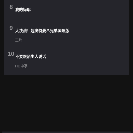
8
我的妈耶
9
大决战！超奥特曼八兄弟国语版
正片
10
不要跟陌生人说话
HD中字