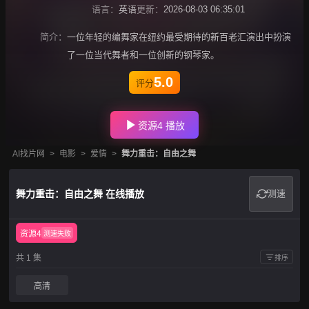
语言：
英语
更新：
2026-08-03 06:35:01
简介：
一位年轻的编舞家在纽约最受期待的新百老汇演出中扮演
了一位当代舞者和一位创新的钢琴家。
5.0
评分
资源4 播放
AI找片网
>
电影
>
爱情
>
舞力重击：自由之舞
舞力重击：自由之舞 在线播放
测速
资源4
测速失败
共 1 集
排序
高清