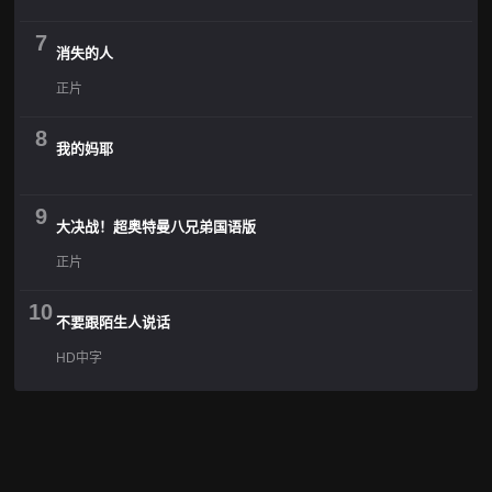
7
消失的人
正片
8
我的妈耶
9
大决战！超奥特曼八兄弟国语版
正片
10
不要跟陌生人说话
HD中字