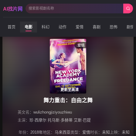
AI找片网
首页
电影
科幻
动作
爱情
喜剧
恐怖
剧情
爱情
更新至高清
舞力重击：自由之舞
英文名：
wulizhongjiziyouzhiwu
主演：
珍·西摩尔 托马斯·多赫蒂 艾斯·巴提
年份：
2018年
地区：
马来西亚
类型：
爱情
时长：
未知
上映：
未知