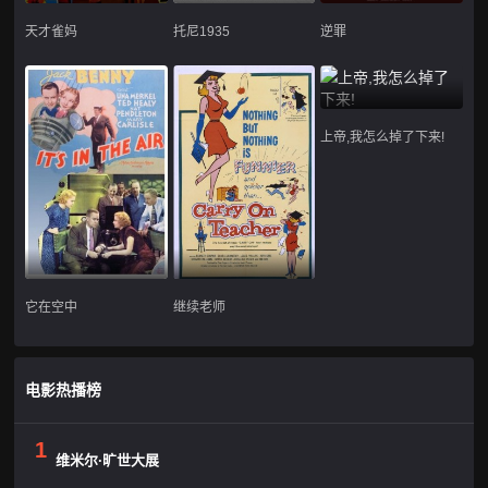
天才雀妈
托尼1935
逆罪
上帝,我怎么掉了下来!
它在空中
继续老师
电影热播榜
1
维米尔·旷世大展