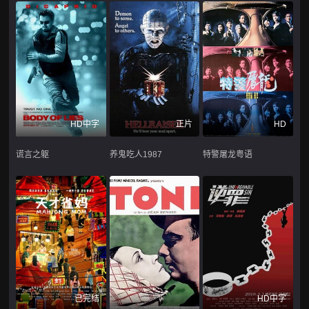
HD中字
正片
HD
谎言之躯
养鬼吃人1987
特警屠龙粤语
已完结
HD中字