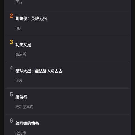
正片
2
蜘蛛侠：英雄无归
HD
3
功夫女足
高清版
4
星球大战：曼达洛人与古古
正片
5
雁侠行
更新至高清
6
给阿嬷的情书
抢先版