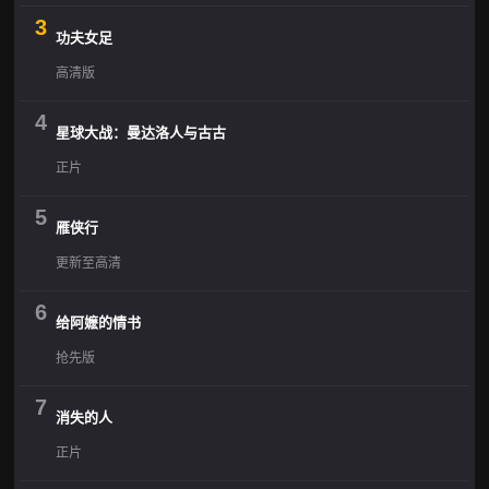
3
功夫女足
高清版
4
星球大战：曼达洛人与古古
正片
5
雁侠行
更新至高清
6
给阿嬷的情书
抢先版
7
消失的人
正片