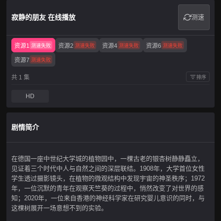
寂静的朋友 在线播放
测速
资源1
资源2
资源4
资源6
测速失败
测速失败
测速失败
测速失败
资源7
测速失败
共 1 集
排序
HD
剧情简介
在德国一座中世纪大学城的植物园中，一棵古老的银杏树静静矗立，
见证着三个时代中人与自然之间的深层联结。1908年，大学首位女性
学生透过摄影镜头，在植物的微观结构中发现宇宙的神圣秩序；1972
年，一位沉默的青年在观察天竺葵的过程中，悄然改变了对世界的感
知；2020年，一位来自香港的神经科学家在研究婴儿意识的同时，与
这棵树展开一场意想不到的实验。