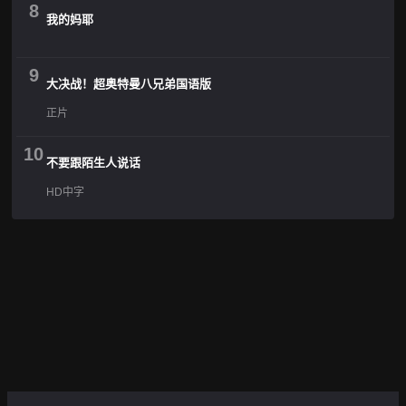
8
我的妈耶
9
大决战！超奥特曼八兄弟国语版
正片
10
不要跟陌生人说话
HD中字