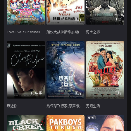
正片
HD
LoveLive! Sunshine!! 学园偶像电影 彩虹彼端 2019
赌侠大战拉斯维加斯(粤语版)
泥土之界
TC中字
正片
正片
靠近你
热气球飞行家(原声版)
无限生活