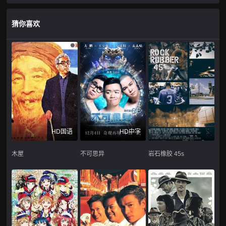
猜你喜欢
HD国语
HD中字
木屋
不可思异
岩石橡胶 45s