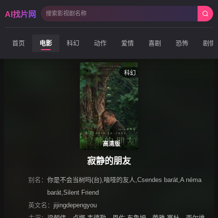
AI找片网
首页
电影
科幻
动作
爱情
喜剧
恐怖
剧情
科幻
高清版
寂静的朋友
别名：
你是不会当树吗(台),喑哑的友人,Csendes barát,A néma
barát,Silent Friend
英文名：
jijingdepengyou
主演：
梁朝伟
、
卢娜·韦德勒
、
恩佐·布鲁姆
、
蕾雅·赛杜
、
西尔维