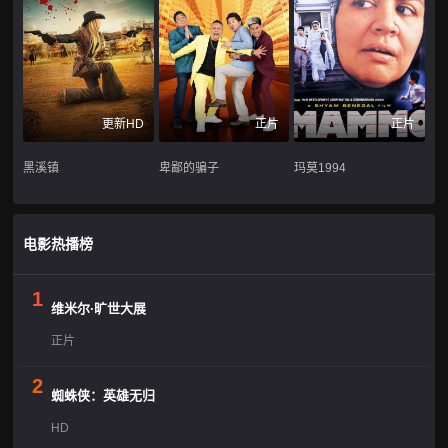
更新HD
正片
正片
黑溪镇
卑鄙的骗子
玛莫1994
电影热播榜
1
维米尔·旷世大展
正片
2
蜘蛛侠：英雄无归
HD