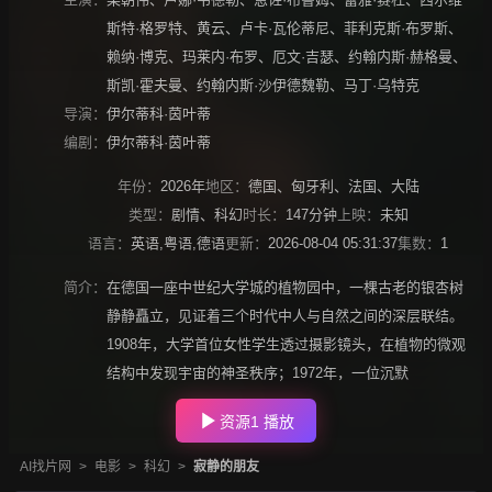
斯特·格罗特
、
黄云
、
卢卡·瓦伦蒂尼
、
菲利克斯·布罗斯
、
赖纳·博克
、
玛莱内·布罗
、
厄文·吉瑟
、
约翰内斯·赫格曼
、
斯凯·霍夫曼
、
约翰内斯·沙伊德魏勒
、
马丁·乌特克
导演：
伊尔蒂科·茵叶蒂
编剧：
伊尔蒂科·茵叶蒂
年份：
2026年
地区：
德国
、
匈牙利
、
法国
、
大陆
类型：
剧情
、
科幻
时长：
147分钟
上映：
未知
语言：
英语,粤语,德语
更新：
2026-08-04 05:31:37
集数：
1
简介：
在德国一座中世纪大学城的植物园中，一棵古老的银杏树
静静矗立，见证着三个时代中人与自然之间的深层联结。
1908年，大学首位女性学生透过摄影镜头，在植物的微观
结构中发现宇宙的神圣秩序；1972年，一位沉默
资源1 播放
AI找片网
>
电影
>
科幻
>
寂静的朋友