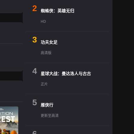
2
蜘蛛侠：英雄无归
HD
3
功夫女足
高清版
4
星球大战：曼达洛人与古古
正片
5
雁侠行
更新至高清
6