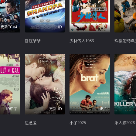
更新TCV4
HD
卧底爷爷
少林传人1983
珠穆朗玛峰
HD中字
更新HD
正片
思念爱
小子2025
杀人鲸2026