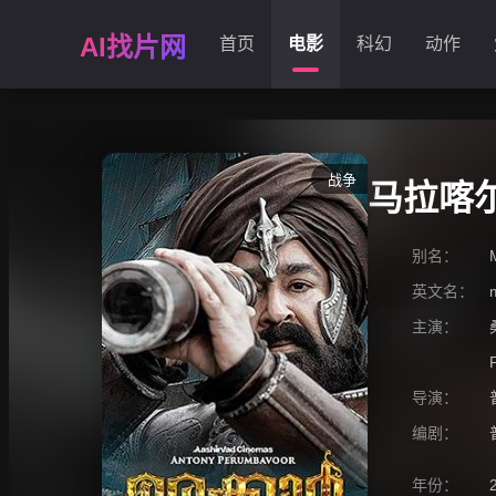
AI找片网
首页
电影
科幻
动作
战争
马拉喀
别名：
英文名：
主演：
导演：
编剧：
年份：