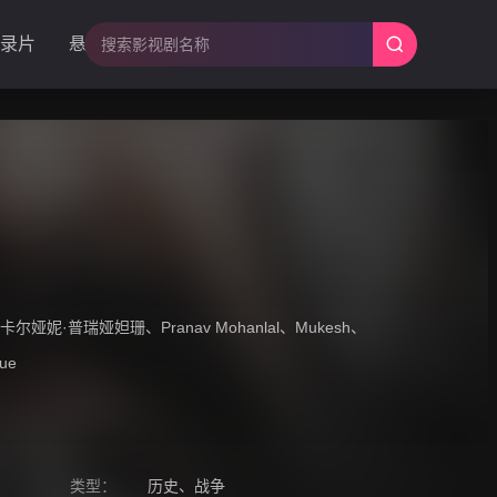
录片
悬疑
卡尔娅妮·普瑞娅妲珊
、
Pranav Mohanlal
、
Mukesh
、
que
类型：
历史
、
战争