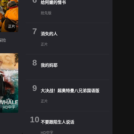
给阿嬷的情书
抢先版
正片
7
消失的人
探险
正片
8
我的妈耶
9
大决战！超奥特曼八兄弟国语版
正片
HD中字
10
不要跟陌生人说话
HD中字