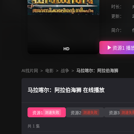
时长：
更新：
简介：
资源1 播
HD
AI找片网
>
电影
>
战争
>
马拉喀尔：阿拉伯海狮
马拉喀尔：阿拉伯海狮 在线播放
资源1
资源2
资源3
测速失败
测速失败
测速失
共 1 集