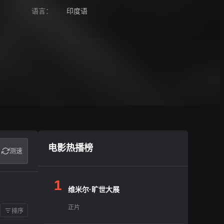
语言：
印度语
电影热播榜
测速
1
维米尔·旷世大展
正片
排序