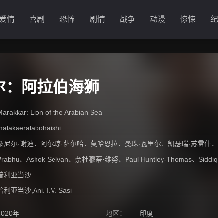
爱情
喜剧
恐怖
剧情
战争
动漫
惊悚
纪
尔：阿拉伯海狮
Marakkar: Lion of the Arabian Sea
malakaeralabohaishi
桑尼尔·谢迪
、
阿尔琼·萨尔哈
、
莫哈恩拉
、
曼珠·瓦里尔
、
凯瑟瑞·苏雷什
、
Prabhu
、
Ashok Selvan
、
奈杜穆蒂·维努
、
Paul Huntley-Thomas
、
Siddi
普利亚当沙
普利亚当沙,Ani. I.V. Sasi
2020年
地区：
印度