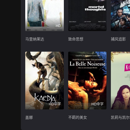
HD
马里纳莱达
致命思想
捕风追影
HD中字
HD中字
盖娜
不羁的美女
凯莉与凯尔