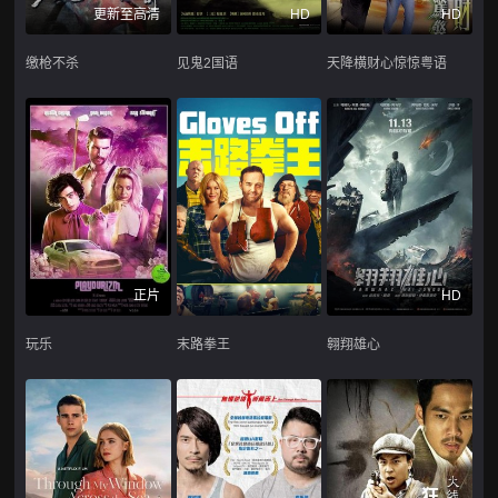
更新至高清
HD
HD
缴枪不杀
见鬼2国语
天降横财心惊惊粤语
正片
HD
玩乐
末路拳王
翱翔雄心