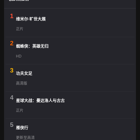
1
维米尔·旷世大展
正片
2
蜘蛛侠：英雄无归
HD
3
功夫女足
高清版
4
星球大战：曼达洛人与古古
正片
5
雁侠行
更新至高清