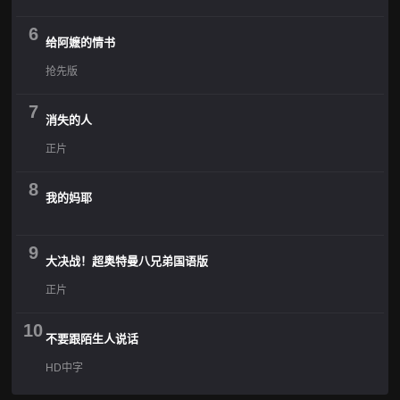
6
给阿嬷的情书
抢先版
7
消失的人
正片
8
我的妈耶
9
大决战！超奥特曼八兄弟国语版
正片
10
不要跟陌生人说话
HD中字