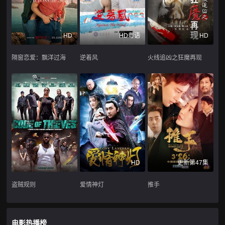
HD
HD粤语
HD
隔窗恋爱：飘洋过海
逆着风
火线追凶之狂魔再现
HD
更新第47集
盗贼规则
爱情神灯
推手
电影热播榜