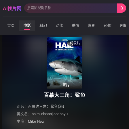
AI找片网
首页
电影
科幻
动作
爱情
喜剧
恐怖
剧情
纪录片
正片
百慕大三角：鲨鱼
别名：
百慕达三角：鲨鱼(港)
英文名：
baimudasanjiaoshayu
主演：
Mike New