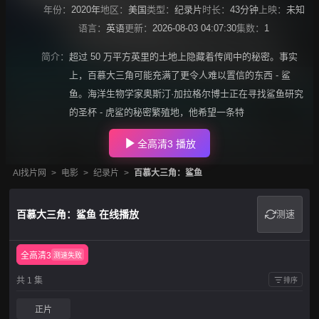
年份：
2020年
地区：
美国
类型：
纪录片
时长：
43分钟
上映：
未知
语言：
英语
更新：
2026-08-03 04:07:30
集数：
1
简介：
超过 50 万平方英里的土地上隐藏着传闻中的秘密。事实
上，百慕大三角可能充满了更令人难以置信的东西 - 鲨
鱼。海洋生物学家奥斯汀·加拉格尔博士正在寻找鲨鱼研究
的圣杯 - 虎鲨的秘密繁殖地，他希望一条特
全高清3 播放
AI找片网
>
电影
>
纪录片
>
百慕大三角：鲨鱼
百慕大三角：鲨鱼 在线播放
测速
全高清3
测速失败
共 1 集
排序
正片