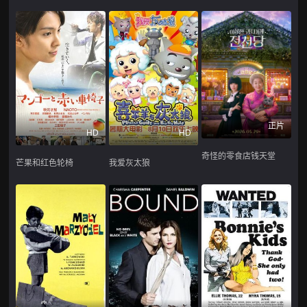
正片
HD
HD
奇怪的零食店钱天堂
芒果和红色轮椅
我爱灰太狼