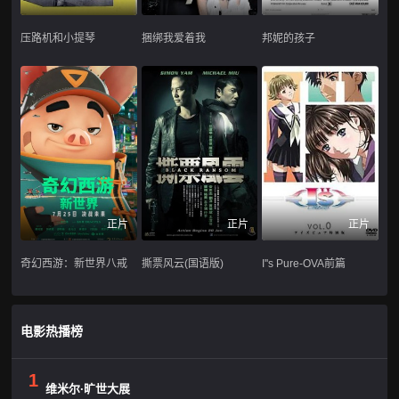
压路机和小提琴
捆绑我爱着我
邦妮的孩子
正片
正片
正片
奇幻西游：新世界八戒
撕票风云(国语版)
I''s Pure-OVA前篇
电影热播榜
1
维米尔·旷世大展