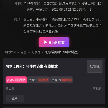
年份：
2026年
地区：
英国
类型：
纪录片
时长：
68分钟
上映：
未知
语言：
英语
更新：
2026-08-04 21:32:01
集数：
1
简介：
目击者、幸存者和一线英雄们回忆了1986年4月切尔诺贝
利灾难发生之初的几天。影片还包含这段世界历史上最严
重核事故的珍贵档案影像。
资源9 播放
AI找片网
>
电影
>
纪录片
>
切尔诺贝利：48小时逃生
切尔诺贝利：48小时逃生 在线播放
测速
资源9
资源11
资源13
测速失败
测速失败
测速失败
共 1 集
排序
正片