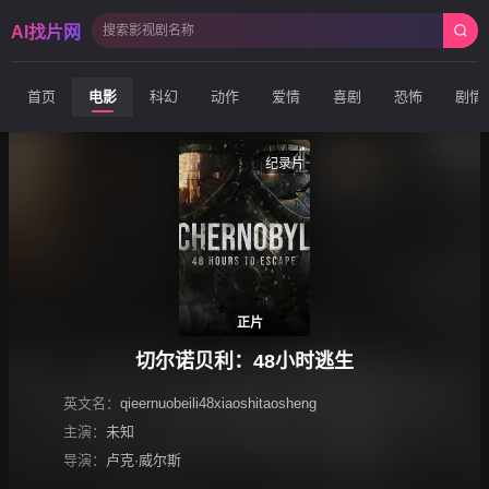
AI找片网
首页
电影
科幻
动作
爱情
喜剧
恐怖
剧情
纪录片
正片
切尔诺贝利：48小时逃生
英文名：
qieernuobeili48xiaoshitaosheng
主演：
未知
导演：
卢克·威尔斯