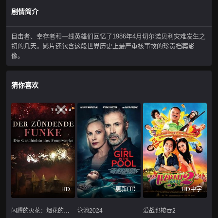
剧情简介
目击者、幸存者和一线英雄们回忆了1986年4月切尔诺贝利灾难发生之
初的几天。影片还包含这段世界历史上最严重核事故的珍贵档案影
像。
猜你喜欢
HD
更新HD
HD中字
闪耀的火花：烟花的历史
泳池2024
爱战也梭吞2