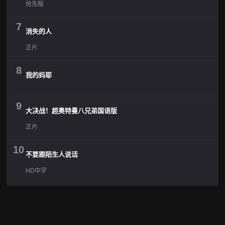
抢先版
7
消失的人
正片
8
我的妈耶
9
大决战！超奥特曼八兄弟国语版
正片
10
不要跟陌生人说话
HD中字