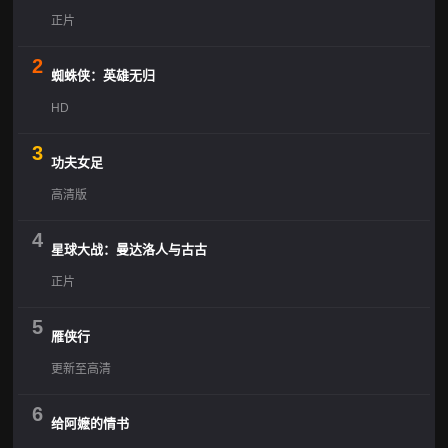
正片
2
蜘蛛侠：英雄无归
HD
3
功夫女足
高清版
4
星球大战：曼达洛人与古古
正片
5
雁侠行
更新至高清
6
给阿嬷的情书