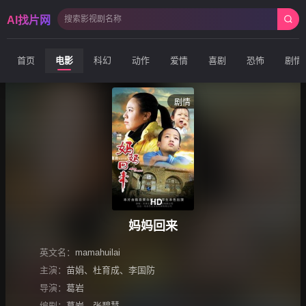
AI找片网
首页
电影
科幻
动作
爱情
喜剧
恐怖
剧情
剧情
HD
妈妈回来
英文名：
mamahuilai
主演：
苗娟、杜育成、李国防
导演：
葛岩
编剧：
葛岩、张碧慧