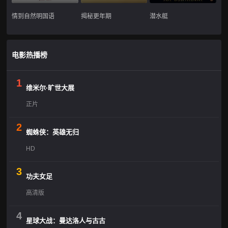
情到自然明国语
揭秘更年期
潜水艇
电影热播榜
1
维米尔·旷世大展
正片
2
蜘蛛侠：英雄无归
HD
3
功夫女足
高清版
4
星球大战：曼达洛人与古古