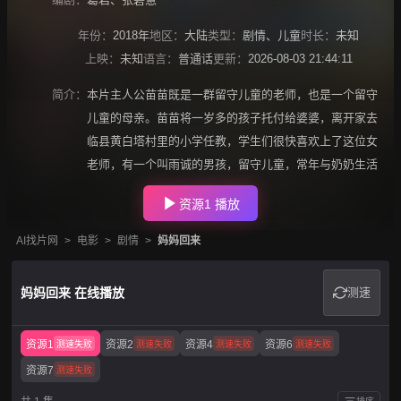
年份：
2018年
地区：
大陆
类型：
剧情
、
儿童
时长：
未知
上映：
未知
语言：
普通话
更新：
2026-08-03 21:44:11
简介：
本片主人公苗苗既是一群留守儿童的老师，也是一个留守
儿童的母亲。苗苗将一岁多的孩子托付给婆婆，离开家去
临县黄白塔村里的小学任教，学生们很快喜欢上了这位女
老师，有一个叫雨诚的男孩，留守儿童，常年与奶奶生活
资源1 播放
AI找片网
>
电影
>
剧情
>
妈妈回来
妈妈回来 在线播放
测速
资源1
资源2
资源4
资源6
测速失败
测速失败
测速失败
测速失败
资源7
测速失败