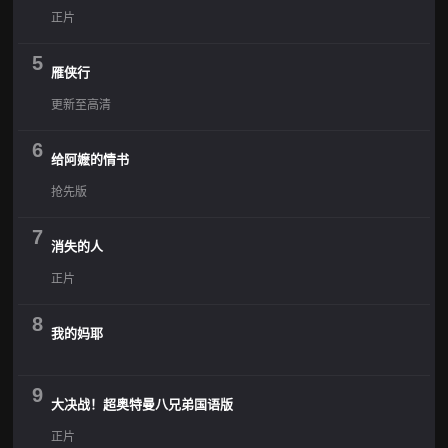
正片
5
雁侠行
更新至高清
6
给阿嬷的情书
抢先版
7
消失的人
正片
8
我的妈耶
9
大决战！超奥特曼八兄弟国语版
正片