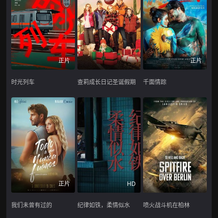
正片
正片
时光列车
查莉成长日记圣诞假期
千面情踪
正片
HD
我们未曾有过的
纪律如铁，柔情似水
喷火战斗机在柏林