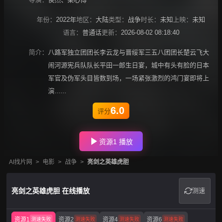
年份：
2022年
地区：
大陆
类型：
战争
时长：
未知
上映：
未知
语言：
普通话
更新：
2026-08-02 08:18:40
简介：
八路军独立团团长李云龙与晋绥军三五八团团长楚云飞大
闹河源宪兵队队长平田一郎生日宴，城中有头有脸的日本
军官及伪军头目皆数到场，一场紧张激烈的鸿门宴即将上
演......
6.0
评分
资源1 播放
AI找片网
>
电影
>
战争
>
亮剑之英雄虎胆
亮剑之英雄虎胆 在线播放
测速
资源1
资源2
资源4
资源6
测速失败
测速失败
测速失败
测速失败