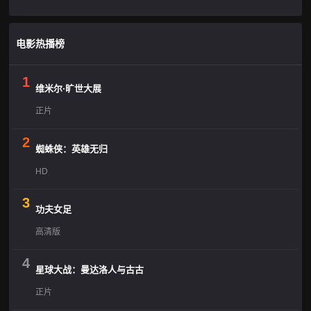
电影热播榜
1
维米尔·旷世大展
正片
2
蜘蛛侠：英雄无归
HD
3
功夫女足
高清版
4
星球大战：曼达洛人与古古
正片