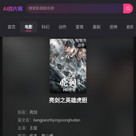
AI找片网
首页
电影
科幻
动作
爱情
喜剧
恐怖
剧情
战争
HD中字
亮剑之英雄虎胆
别名：
亮剑
英文名：
liangjianzhiyingxionghudan
主演：
王挺
导演：
侯杰
、
栗心博