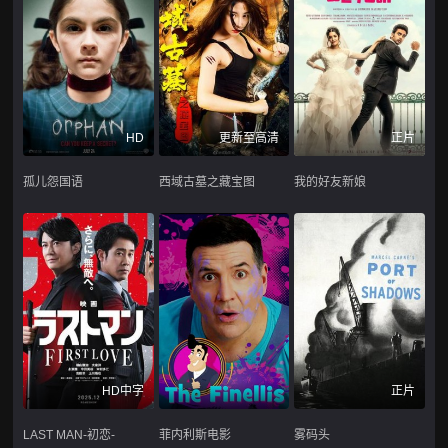
HD
更新至高清
正片
孤儿怨国语
西域古墓之藏宝图
我的好友新娘
HD中字
正片
LAST MAN-初恋-
菲内利斯电影
雾码头