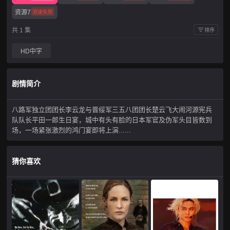
资源7
测速失败
共 1 集
排序
HD中字
剧情简介
八路军独立团团长李云龙与晋绥军三五八团团长楚云飞大闹河源宪兵
队队长平田一郎生日宴，城中有头有脸的日本军官及伪军头目皆数到
场，一场紧张激烈的鸿门宴即将上演......
猜你喜欢