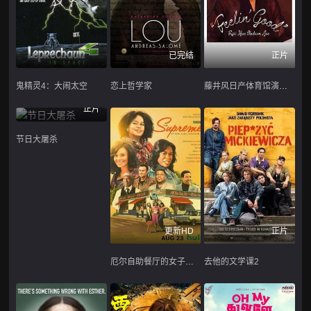
已完结
正片
鬼精灵4：大闹太空
恋上哲学家
藤井风日产体育馆演唱会 ''Feelin' Good''
正片
节日大屠杀
更新HD
正片
厄尔自助餐厅的女子天团
去他的文学课2