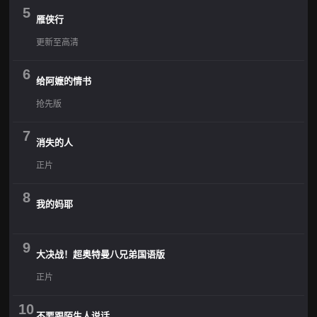
5
雁侠行
更新至高清
6
给阿嬷的情书
抢先版
7
消失的人
正片
8
我的妈耶
9
大决战！超奥特曼八兄弟国语版
正片
10
不要跟陌生人说话