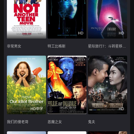
HD
HD
非常男女
特工比格斯
星际旅行7：斗转星移国语
HD中字
HD
我们的傻老哥
恶魔之女
鬼夫