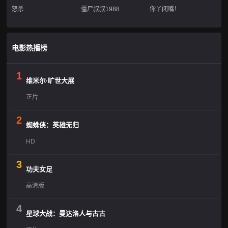
怒杀
僵尸叔叔1988
你丫闭嘴！
电影热播榜
1
维米尔·旷世大展
正片
2
蜘蛛侠：英雄无归
HD
3
功夫女足
高清版
4
星球大战：曼达洛人与古古