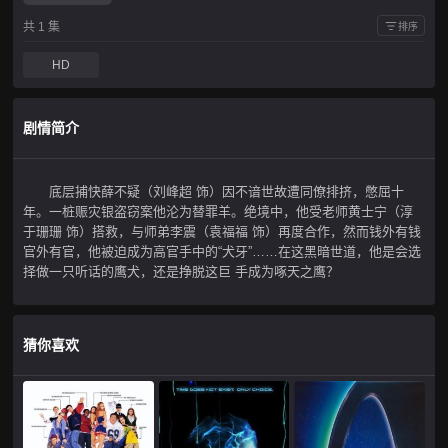
共 1 集
排序
HD
剧情简介
底层捕快薛不疑（刘峰超 饰）因不谙世故遭同僚排挤，憋屈十
年。一桩赈灾银盗窃案他沦为替罪羊。绝境中，他受老师黄士宁（淳
于珊珊 饰）搭救，与师弟李震（袁福福 饰）再度合作，然而钱外有钱
官外有官，他被迫成为高官手中的“犬牙”……在这黑暗世道，他是会选
择做一只听话的鹰犬，还是挣脱这巨 手成为啄天之鹰？
猜你喜欢