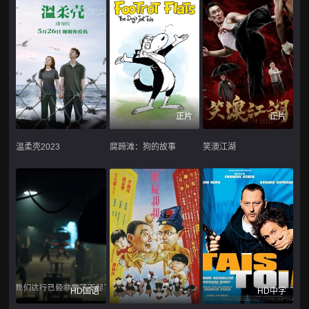
正片
正片
温柔壳2023
腐蹄滩：狗的故事
笑澳江湖
HD国语
HD中字