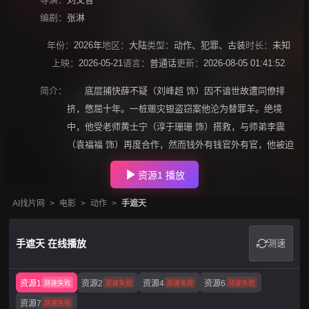
编剧：
张淋
年份：
2026年
地区：
大陆
类型：
动作
、
犯罪
、
古装
时长：
未知
上映：
2026-05-21
语言：
普通话
更新：
2026-08-05 01:41:52
简介：
底层捕快薛不疑（刘峰超 饰）因不谙世故遭同僚排
挤，憋屈十年。一桩赈灾银盗窃案他沦为替罪羊。绝境
中，他受老师黄士宁（淳于珊珊 饰）搭救，与师弟李震
（袁福福 饰）再度合作，然而钱外有钱官外有官，他被迫
资源1 播放
AI找片网
>
电影
>
动作
>
手遮天
手遮天 在线播放
测速
资源1
资源2
资源4
资源6
测速失败
测速失败
测速失败
测速失败
资源7
测速失败