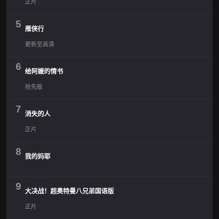
正片
5
雁侠行
更新至高清
6
给阿嬷的情书
抢先版
7
消失的人
正片
8
我的妈耶
9
大决战！超奥特曼八兄弟国语版
正片