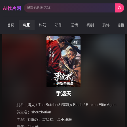
AI找片网
首页
电影
科幻
动作
爱情
喜剧
恐怖
剧情
动作
更新至高清
手遮天
别名：
鹰犬 / The Butcher&#039;s Blade / Broken Elite Agent
英文名：
shouzhetian
主演：
刘峰超
、
袁福福
、
淳于珊珊
导演：
刘文普