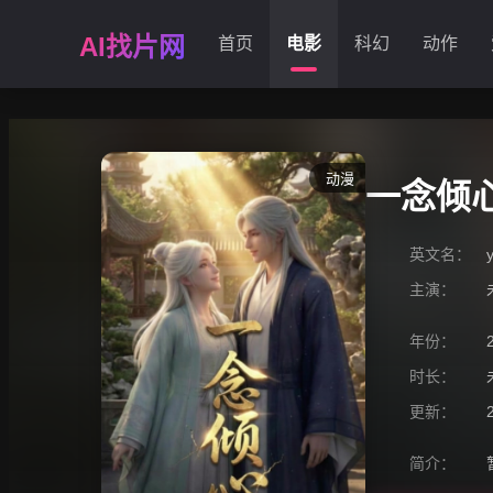
AI找片网
首页
电影
科幻
动作
动漫
一念倾
英文名：
主演：
年份：
时长：
更新：
简介：