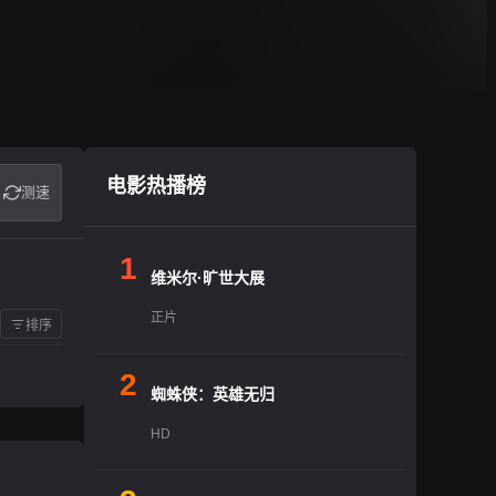
电影热播榜
测速
1
维米尔·旷世大展
正片
排序
2
蜘蛛侠：英雄无归
HD