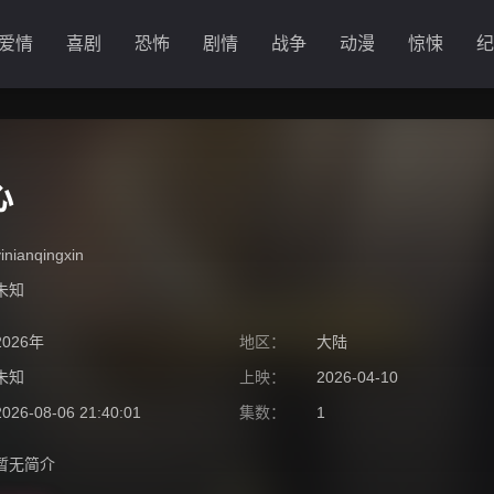
爱情
喜剧
恐怖
剧情
战争
动漫
惊悚
纪
心
yinianqingxin
未知
2026年
地区：
大陆
未知
上映：
2026-04-10
2026-08-06 21:40:01
集数：
1
暂无简介