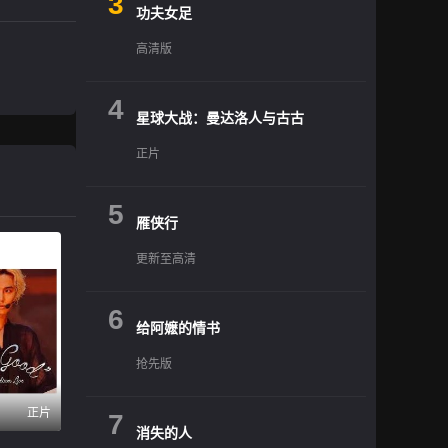
3
功夫女足
高清版
4
星球大战：曼达洛人与古古
正片
5
雁侠行
更新至高清
6
给阿嬷的情书
抢先版
正片
7
消失的人