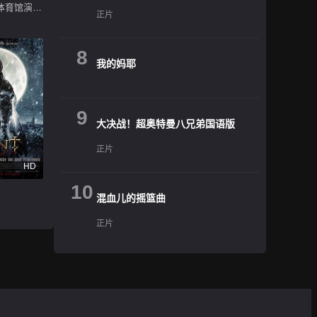
藤井风日产体育馆演唱会 ''Feelin' Good''
正片
8
我的妈耶
9
大决战！超奥特曼八兄弟国语版
正片
HD
10
混血儿的摇篮曲
正片