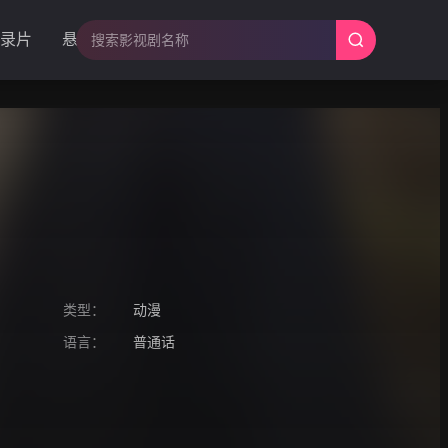
录片
悬疑
类型：
动漫
语言：
普通话