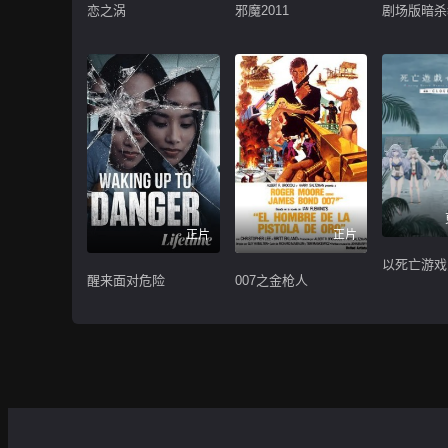
恋之涡
邪魔2011
正片
正片
醒来面对危险
007之金枪人