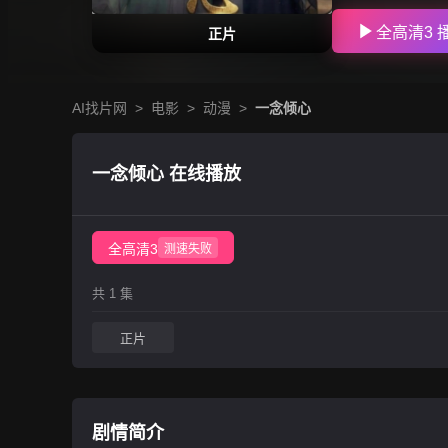
全高清3 
正片
AI找片网
>
电影
>
动漫
>
一念倾心
一念倾心 在线播放
全高清3
测速失败
共 1 集
正片
剧情简介