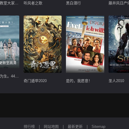
剧场版暗杀教室大家的时间劇場版暗殺教室
听风者之歌
黑白潜行
更新至高清
正片
以死亡游戏为生。44：CLOUDY BEACH
奇门遁甲2020
是的，我愿意！
圣人2010
排行榜
|
网站地图
|
最新更新
|
Sitemap