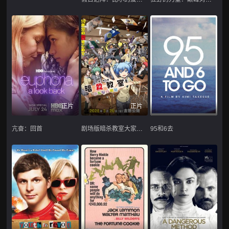
正片
正片
亢奋：回首
剧场版暗杀教室大家的时间劇場版暗殺教室
95和6去