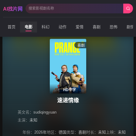
AI找片网
首页
电影
科幻
动作
爱情
喜剧
恐怖
剧情
喜剧
HD中字
速递情缘
英文名：
sudiqingyuan
主演：
未知
年份：
2026年
地区：
德国
类型：
喜剧
时长：
未知
上映：
未知