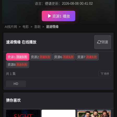
语言：
德语
更新：
2026-08-08 00:41:02
资源1 播放
AI找片网
>
电影
>
喜剧
>
速递情缘
速递情缘 在线播放
测速
资源1
资源2
资源6
资源7
测速失败
测速失败
测速失败
测速失败
资源8
测速失败
共 1 集
排序
HD
猜你喜欢