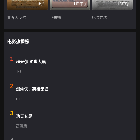
正片
HD中字
HD中字
青春大反抗
飞来福
危险方法
电影热播榜
1
维米尔·旷世大展
正片
2
蜘蛛侠：英雄无归
HD
3
功夫女足
高清版