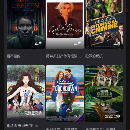
正片
正片
正片
藤井风日产体育馆演唱会 ''Feelin' Good''
犯罪的反抗
看不见的
更新至高清
正片
第3集完结
剧场版 天地无用！in LOVE2：遥远的思念
假日达阵：比尔的爱情故事
狂野的力量：巅峰对决第一季