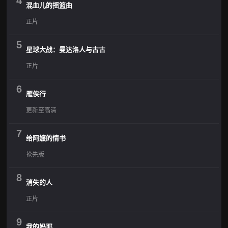
4
混血儿的摇篮曲
正片
5
星球大战：曼达洛人与古古
正片
6
雁侠行
更新至高清
7
给阿嬷的情书
抢先版
8
消失的人
正片
9
我的妈耶