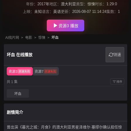
年份：
2017年
地区：
澳大利亚
类型：
惊悚
时长：
1:29:0
上映：
未知
语言：
英语
更新：
2026-08-07 11:14:24
集数：
1
资源3 播放
AI找片网
>
电影
>
惊悚
>
坏血
坏血 在线播放
测速
资源3
资源7
测速失败
测速失败
共 1 集
排序
坏血
剧情简介
曾出演《暮光之城：月食》的澳大利亚男星泽维尔·塞缪尔确认担任惊