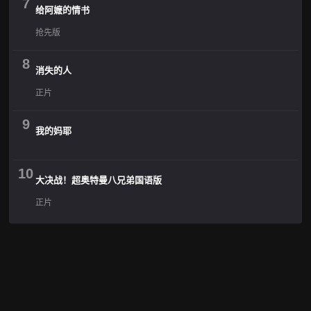
7
给阿嬷的情书
抢先版
8
消失的人
正片
9
我的妈耶
10
大决战！超奥特曼八兄弟国语版
正片