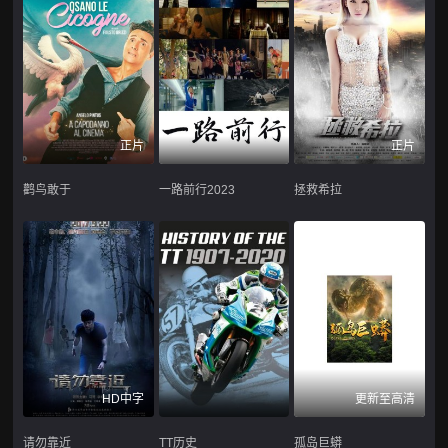
正片
正片
鹳鸟敢于
一路前行2023
拯救希拉
HD中字
更新至高清
请勿靠近
TT历史
孤岛巨蟒