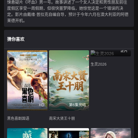
悚悬疑片《坏血》男一号。故事讲述了一个女人决定和男性朋友前往
度假区享受一周假期，但很快噩梦降临，她惊觉这是一个错误的决
定。影片由戴维·普拉克自编自导，预计于今年六月在澳大利亚的阿德
莱德开机。
猜你喜欢
正片
生灵2026
HD
第6集完结
黑色喜剧国语
南宋大贤王十朋