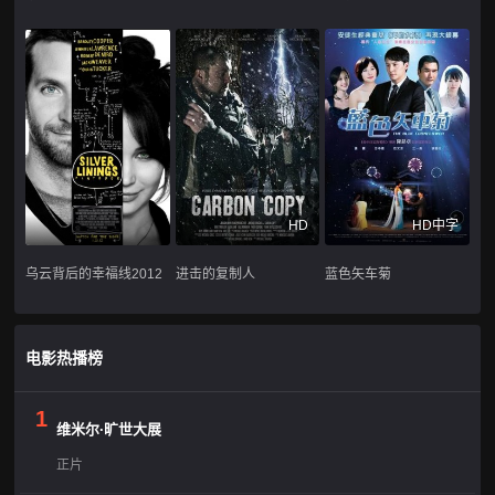
HD
HD中字
乌云背后的幸福线2012
进击的复制人
蓝色矢车菊
电影热播榜
1
维米尔·旷世大展
正片