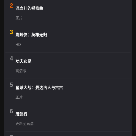
2
混血儿的摇篮曲
正片
3
蜘蛛侠：英雄无归
HD
4
功夫女足
高清版
5
星球大战：曼达洛人与古古
正片
6
雁侠行
更新至高清