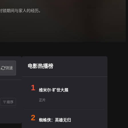
在封锁期间与家人的经历。
电影热播榜
测速
1
维米尔·旷世大展
正片
排序
2
蜘蛛侠：英雄无归