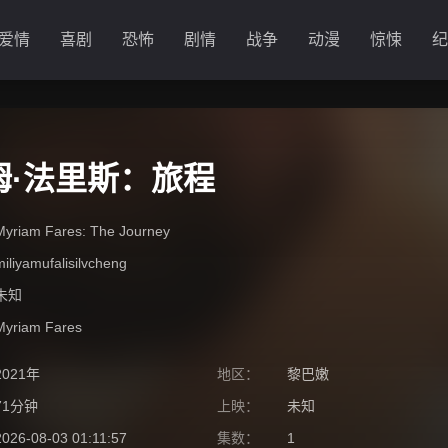
爱情
喜剧
恐怖
剧情
战争
动漫
惊悚
纪
姆·法里斯：旅程
Myriam Fares: The Journey
miliyamufalisilvcheng
未知
Myriam Fares
2021年
地区：
黎巴嫩
71分钟
上映：
未知
2026-08-03 01:11:57
集数：
1