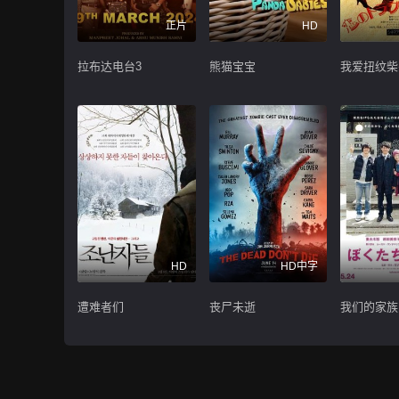
正片
HD
拉布达电台3
熊猫宝宝
我爱扭纹柴
HD
HD中字
遭难者们
丧尸未逝
我们的家族