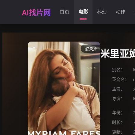
AI找片网
首页
电影
科幻
动作
纪录片
米里亚
别名：
英文名：
主演：
导演：
年份：
时长：
更新：