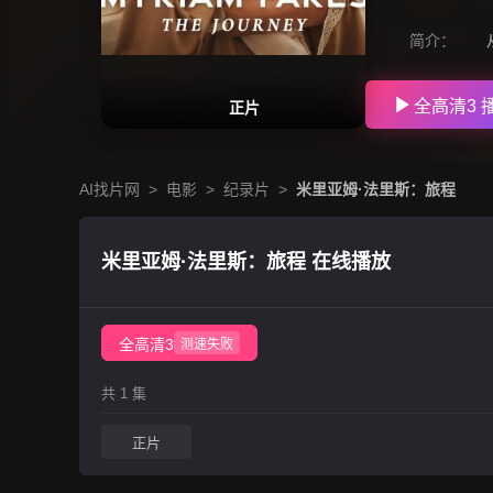
简介：
全高清3 
正片
AI找片网
>
电影
>
纪录片
>
米里亚姆·法里斯：旅程
米里亚姆·法里斯：旅程 在线播放
全高清3
测速失败
共 1 集
正片