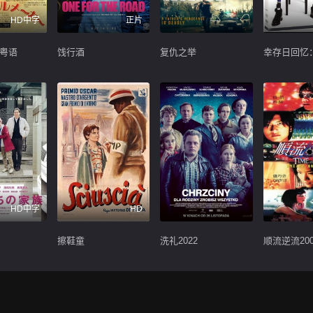
HD中字
正片
粤语
饯行酒
复仇之举
HD中字
HD
擦鞋童
洗礼2022
顺流逆流200