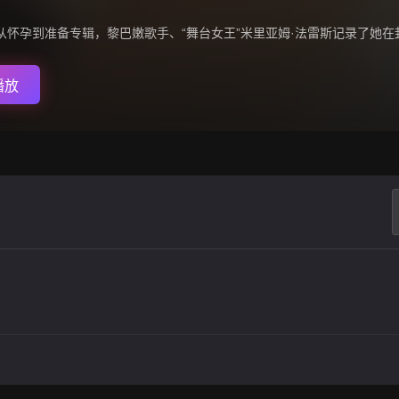
从怀孕到准备专辑，黎巴嫩歌手、“舞台女王”米里亚姆·法雷斯记录了她
播放