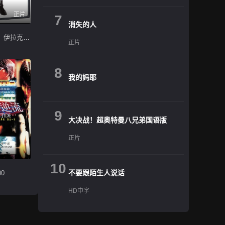
正片
7
消失的人
幸存日回忆：伊拉克归来
正片
8
我的妈耶
9
大决战！超奥特曼八兄弟国语版
正片
10
不要跟陌生人说话
0
HD中字