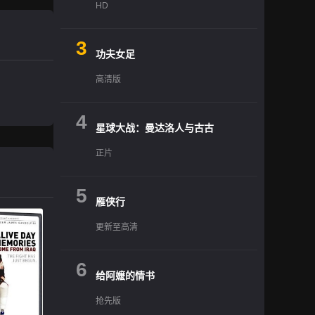
HD
3
功夫女足
高清版
4
星球大战：曼达洛人与古古
正片
5
雁侠行
更新至高清
6
给阿嬷的情书
抢先版