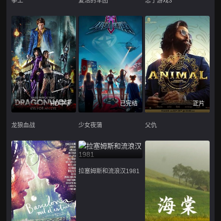
拳王
复活的军团
忠于游戏3
HD中字
已完结
正片
龙狼血战
少女夜蒲
父仇
拉塞姆斯和流浪汉1981