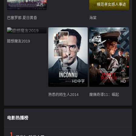
正片
模范孝女感人事迹
巴塞罗那.夏日黄昏
海棠
臆想魔友2019
HD中字
HD
熟悉的陌生人2014
魔偶奇谭11：崛起
电影热播榜
1