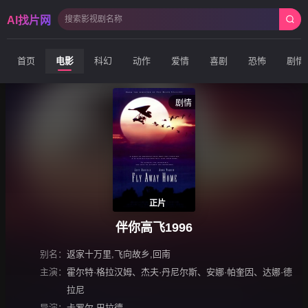
AI找片网
首页
电影
科幻
动作
爱情
喜剧
恐怖
剧情
剧情
正片
伴你高飞1996
别名：
返家十万里,飞向故乡,回南
主演：
霍尔特·格拉汉姆
、
杰夫·丹尼尔斯
、
安娜·帕奎因
、
达娜·德
拉尼
导演：
卡罗尔·巴拉德