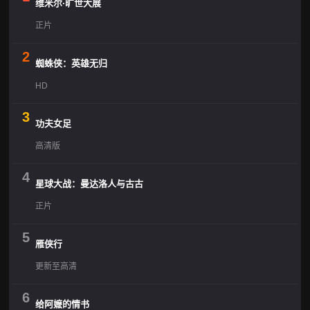
维米尔·旷世大展
正片
2
蜘蛛侠：英雄无归
HD
3
功夫女足
高清版
4
星球大战：曼达洛人与古古
正片
5
雁侠行
更新至高清
6
给阿嬷的情书