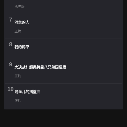
抢先版
7
消失的人
正片
8
我的妈耶
9
大决战！超奥特曼八兄弟国语版
正片
10
混血儿的摇篮曲
正片