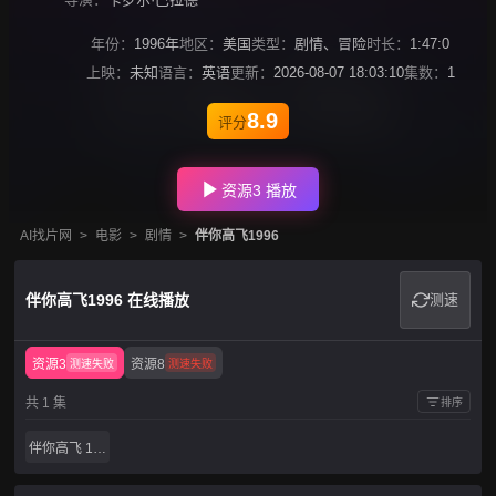
年份：
1996年
地区：
美国
类型：
剧情
、
冒险
时长：
1:47:0
上映：
未知
语言：
英语
更新：
2026-08-07 18:03:10
集数：
1
8.9
评分
资源3 播放
AI找片网
>
电影
>
剧情
>
伴你高飞1996
伴你高飞1996 在线播放
测速
资源3
资源8
测速失败
测速失败
共 1 集
排序
伴你高飞 1996