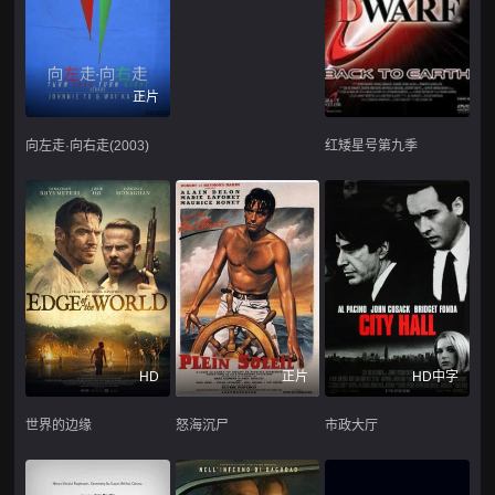
正片
向左走·向右走(2003)
红矮星号第九季
HD
正片
HD中字
世界的边缘
怒海沉尸
市政大厅