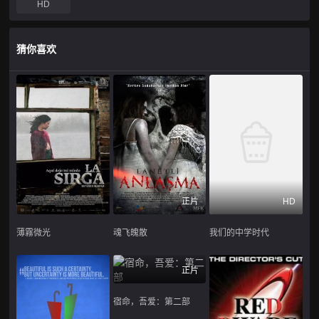
HD
猜你喜欢
正片
HD
薄霧微光
魂飞魄散
我们的中学时代
正片
宿命，吾爱：第二部