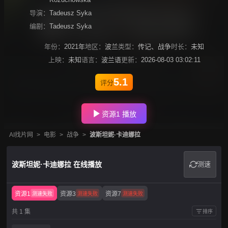
导演：
Tadeusz Syka
编剧：
Tadeusz Syka
年份：
2021年
地区：
波兰
类型：
传记
、
战争
时长：
未知
上映：
未知
语言：
波兰语
更新：
2026-08-03 03:02:11
5.1
评分
资源1 播放
AI找片网
>
电影
>
战争
>
波斯坦妮·卡迪娜拉
波斯坦妮·卡迪娜拉 在线播放
测速
资源1
资源3
资源7
测速失败
测速失败
测速失败
共 1 集
排序