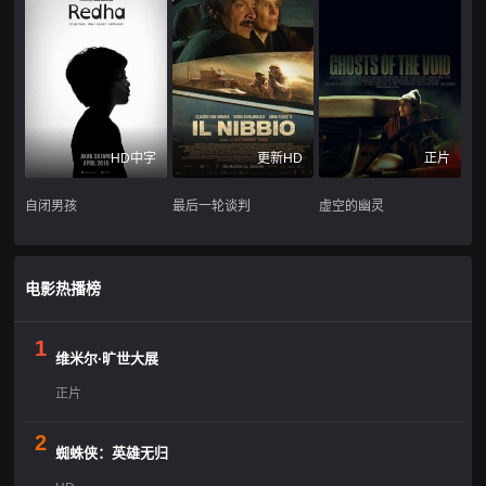
HD中字
更新HD
正片
自闭男孩
最后一轮谈判
虚空的幽灵
电影热播榜
1
维米尔·旷世大展
正片
2
蜘蛛侠：英雄无归