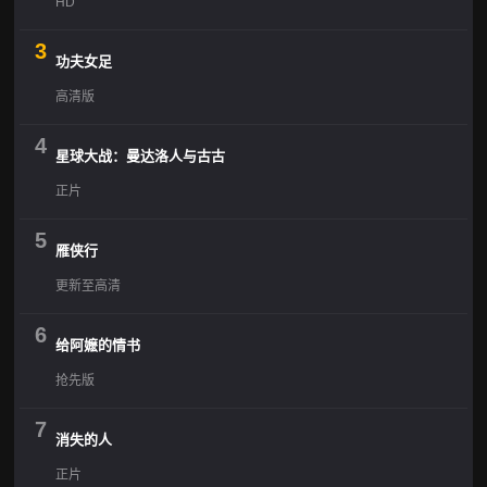
HD
3
功夫女足
高清版
4
星球大战：曼达洛人与古古
正片
5
雁侠行
更新至高清
6
给阿嬷的情书
抢先版
7
消失的人
正片