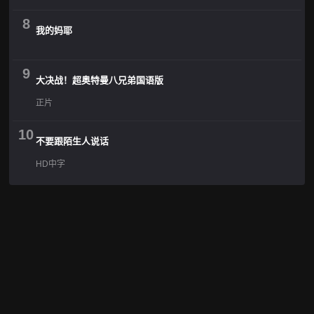
8
我的妈耶
9
大决战！超奥特曼八兄弟国语版
正片
10
不要跟陌生人说话
HD中字