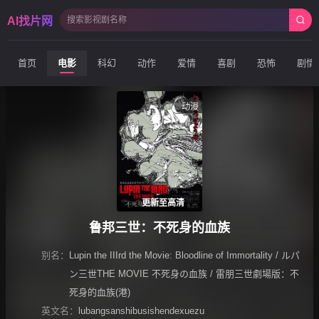
AI找片网
首页
电影
科幻
动作
爱情
喜剧
恐怖
剧情
动漫
更新至高清
鲁邦三世：不死身的血族
别名：
Lupin the IIIrd the Movie: Bloodline of Immortality / ルパ
ン三世THE MOVIE 不死身の血族 / 雷朋三世劇場版：不
死身的血族(港)
英文名：
lubangsanshibusishendexuezu