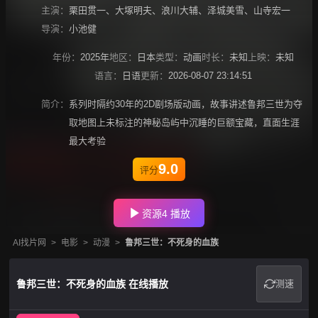
主演：
栗田贯一
、
大塚明夫
、
浪川大辅
、
泽城美雪
、
山寺宏一
导演：
小池健
年份：
2025年
地区：
日本
类型：
动画
时长：
未知
上映：
未知
语言：
日语
更新：
2026-08-07 23:14:51
简介：
系列时隔约30年的2D剧场版动画，故事讲述鲁邦三世为夺
取地图上未标注的神秘岛屿中沉睡的巨额宝藏，直面生涯
最大考验
9.0
评分
资源4 播放
AI找片网
>
电影
>
动漫
>
鲁邦三世：不死身的血族
鲁邦三世：不死身的血族 在线播放
测速