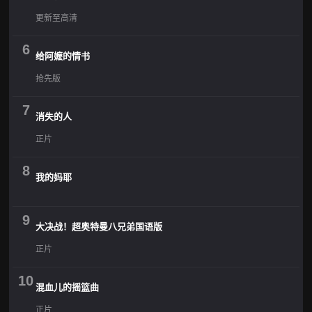
更新至高清
6
给阿嬷的情书
抢先版
7
消失的人
正片
8
我的妈耶
9
大决战！超奥特曼八兄弟国语版
正片
10
混血儿的摇篮曲
正片