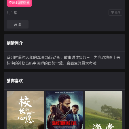
资源4
测速失败
共 1 集
排序
高清
剧情简介
系列时隔约30年的2D剧场版动画，故事讲述鲁邦三世为夺取地图上未
标注的神秘岛屿中沉睡的巨额宝藏，直面生涯最大考验
猜你喜欢