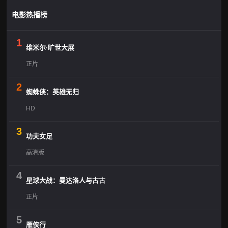
电影热播榜
1
维米尔·旷世大展
正片
2
蜘蛛侠：英雄无归
HD
3
功夫女足
高清版
4
星球大战：曼达洛人与古古
正片
5
雁侠行