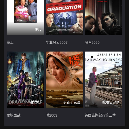
正片
拳王
毕业风云2007
鸣鸟2020
HD中字
更新至高清
第25集完结
龙狼血战
暖2003
英国铁路纪行第二季