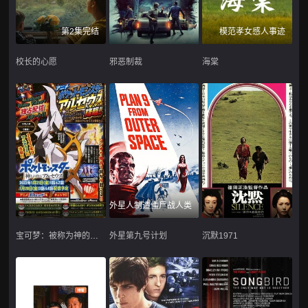
第2集完结
模范孝女感人事迹
校长的心愿
邪恶制裁
海棠
外星人制造僵尸战人类
宝可梦：被称为神的阿尔宙斯
外星第九号计划
沉默1971