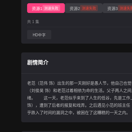
资源1
资源2
资源3
测速失败
测速失败
测速失
共 1 集
HD中字
剧情简介
老范（范伟 饰）出生的那一天刚好是愚人节，他自己也
（刘俊昊 饰）和老范过着相依为命的生活。父子两人之
绪。 这一天，老范似乎来到了人生的低谷，先是工作上
饰），遭到了后者的报复和戏弄。之后遇见小范的班主任
乎跌入了时间的漏洞之中，被困在了这糟糕的一天之内。