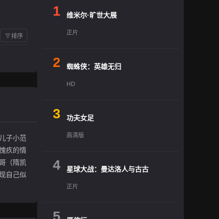
1
维米尔·旷世大展
正片
排序
2
蜘蛛侠：英雄无归
HD
3
功夫女足
高清版
儿子小范
愧疚的情
4
哥（隋凯
星球大战：曼达洛人与古古
现自己似
正片
5