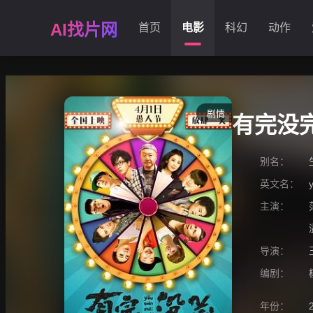
AI找片网
首页
电影
科幻
动作
剧情
有完没
别名：
英文名：
主演：
导演：
编剧：
年份：