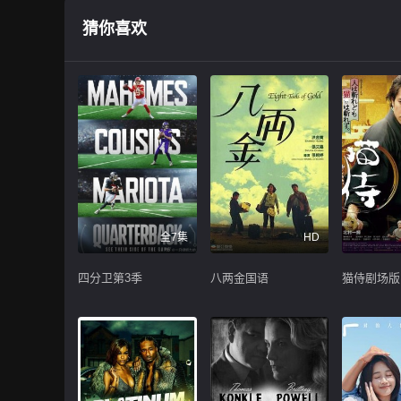
猜你喜欢
全7集
HD
四分卫第3季
八两金国语
猫侍剧场版