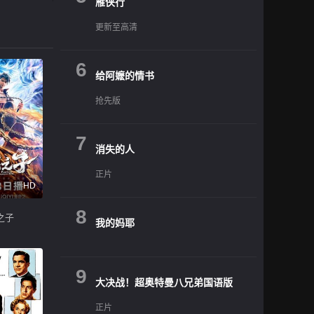
雁侠行
更新至高清
6
给阿嬷的情书
抢先版
7
消失的人
正片
HD
8
之子
我的妈耶
9
大决战！超奥特曼八兄弟国语版
正片