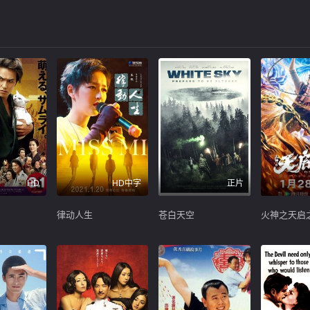
HD
HD中字
正片
律动人生
苍白天空
火神之天启