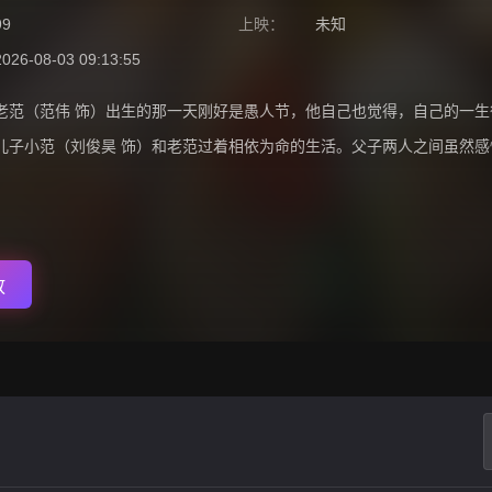
99
上映：
未知
2026-08-03 09:13:55
老范（范伟 饰）出生的那一天刚好是愚人节，他自己也觉得，自己的一
儿子小范（刘俊昊 饰）和老范过着相依为命的生活。父子两人之间虽然感
放