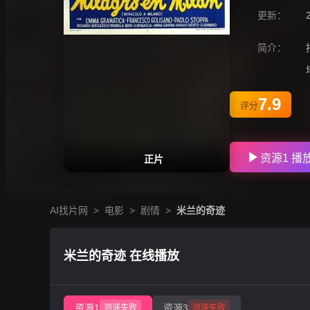
更新：
简介：
7.9
评分
资源1 播
正片
AI找片网
>
电影
>
剧情
>
米兰的奇迹
米兰的奇迹 在线播放
资源1
资源3
测速失败
测速失败