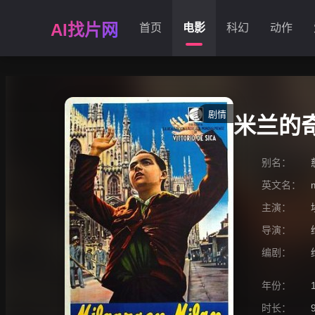
AI找片网
首页
电影
科幻
动作
剧情
米兰的
别名：
英文名：
主演：
导演：
编剧：
年份：
时长：