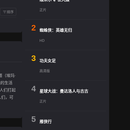
正片
排序
2
蜘蛛侠：英雄无归
HD
3
功夫女足
高清版
塔（埃玛·
托的生活
4
人们打起
星球大战：曼达洛人与古古
人们，可
正片
5
雁侠行