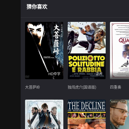
猜你喜欢
HD中字
正片
大菩萨岭
独闯虎穴(国语版)
四重奏