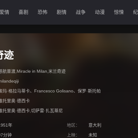
爱情
喜剧
恐怖
剧情
战争
动漫
惊悚
纪
奇迹
慈航普渡,Miracle in Milan,米兰奇迹
milandeqiji
埃玛·格拉马蒂卡
、
Francesco Golisano
、
保罗·斯托帕
维托里奥·德西卡
维托里奥·德西卡,切萨雷·扎瓦蒂尼
1951年
地区：
意大利
97分钟
上映：
未知