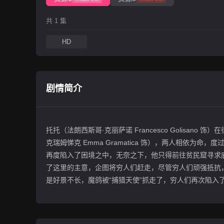
共 1 集
HD
剧情简介
托托（法朗西斯哥·克丽萨诺 Francesco Golisa
克瑞姆悌克 Emma Gramatica 饰），两人相依
再度陷入了困境之中，无奈之下，他只得前往贫民窟寻
了这里的主意，企图将穷人们赶走，尽管穷人们顽强抵抗
是好景不长，魔鸽被“捕猎天使”抓走了，穷人们再次陷入