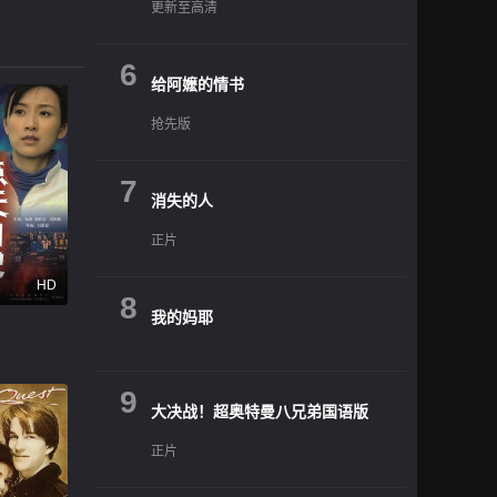
更新至高清
6
给阿嬷的情书
抢先版
7
消失的人
正片
HD
8
我的妈耶
9
大决战！超奥特曼八兄弟国语版
正片