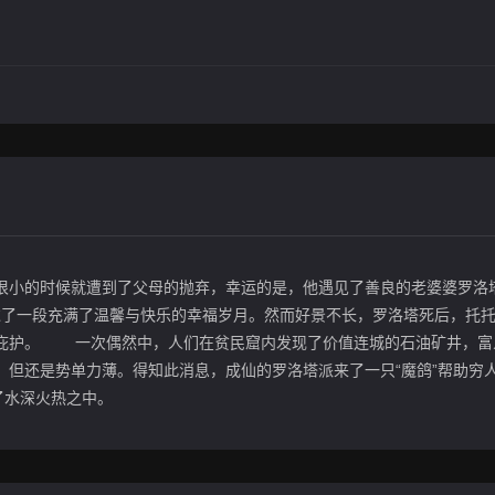
no 饰）在很小的时候就遭到了父母的抛弃，幸运的是，他遇见了善良的老婆婆罗洛
为命，度过了一段充满了温馨与快乐的幸福岁月。然而好景不长，罗洛塔死后，托
求庇护。 一次偶然中，人们在贫民窟内发现了价值连城的石油矿井，富
，但还是势单力薄。得知此消息，成仙的罗洛塔派来了一只“魔鸽”帮助穷
了水深火热之中。