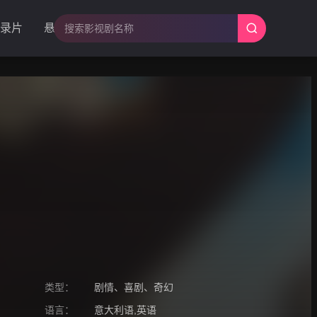
录片
悬疑
类型：
剧情
、
喜剧
、
奇幻
语言：
意大利语,英语