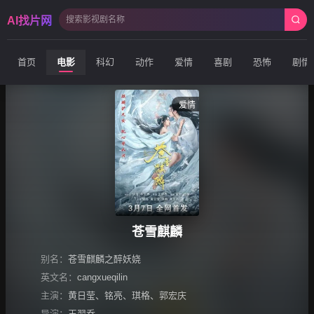
AI找片网
首页
电影
科幻
动作
爱情
喜剧
恐怖
剧情
爱情
苍雪麒麟
别名：
苍雪麒麟之醉妖娆
英文名：
cangxueqilin
主演：
黄日莹
、
铭亮
、
琪格
、
郭宏庆
导演：
王羿乔