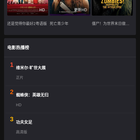
HD
更新HD
还是觉得你最好2粤语版
死亡青少年
僵尸！为世界末日做准备
电影热播榜
1
维米尔·旷世大展
正片
2
蜘蛛侠：英雄无归
HD
3
功夫女足
高清版