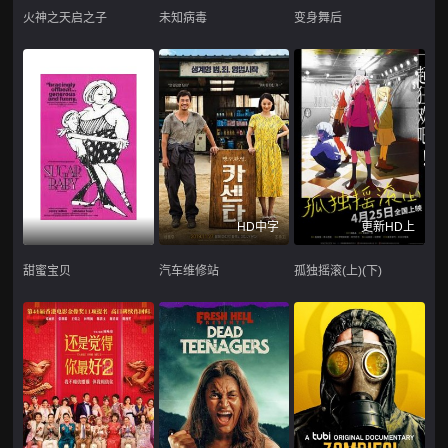
火神之天启之子
未知病毒
变身舞后
HD中字
更新HD上
甜蜜宝贝
汽车维修站
孤独摇滚(上)(下)