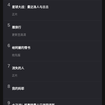
4
星球大战：曼达洛人与古古
正片
5
雁侠行
更新至高清
6
给阿嬷的情书
抢先版
7
消失的人
正片
8
我的妈耶
9