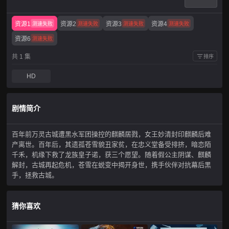
资源1
资源2
资源3
资源4
测速失败
测速失败
测速失败
测速失败
资源6
测速失败
共 1 集
排序
HD
剧情简介
百年前万灵古城遭黑水军团操控的麒麟居戮，女王妙清封印麒麟后难
产离世。百年后，其遗孤苍雪貌丑家贫，在忠义堂备受排挤，暗恋陌
千禾，机缘下救了龙族皇子诺，获三个愿望。随着假公主阴谋、麒麟
解封，古城再起危机，苍雪在蜕变中揭开身世，携手伙伴对抗幕后黑
手，拯救古城。
猜你喜欢