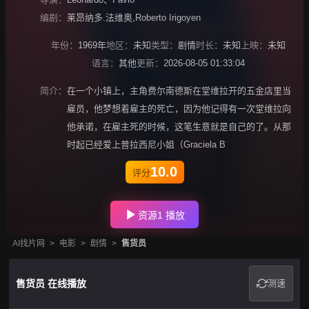
编剧：
莱昂纳多.法维奥,Roberto Irigoyen
年份：
1969年
地区：
未知
类型：
剧情
时长：
未知
上映：
未知
语言：
其他
更新：
2026-08-05 01:33:04
简介：
在一个小镇上，主角费尔南德斯在堂维拉开的五金店里当
雇员，他梦想着雇主的死亡，因为他记得有一次堂维拉向
他承诺，在雇主死的时候，这笔生意就是自己的了。从那
时起已经爱上普拉西尼小姐（Graciela B
10.0
评分
资源1 播放
AI找片网
>
电影
>
剧情
>
售货员
售货员 在线播放
测速