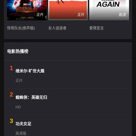
正片
正片
高清
惊奇队长(原声版)
女人追逐者
爱情宣言
电影热播榜
1
维米尔·旷世大展
正片
2
蜘蛛侠：英雄无归
HD
3
功夫女足
高清版