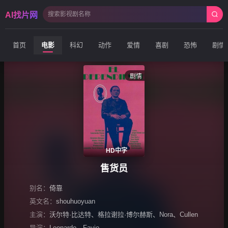
AI找片网
首页
电影
科幻
动作
爱情
喜剧
恐怖
剧情
剧情
HD中字
售货员
别名：
倚靠
英文名：
shouhuoyuan
主演：
沃尔特·比达特
、
格拉谢拉·博尔赫斯
、
Nora
、
Cullen
导演：
Leonardo
、
Favio