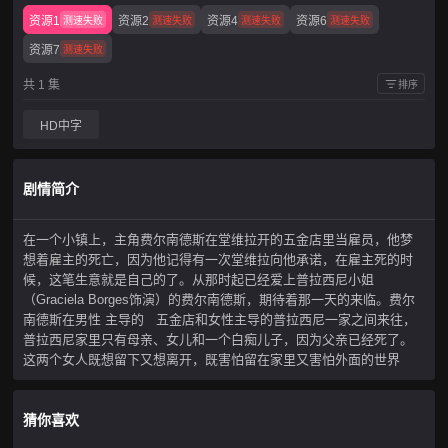
资源1
资源2
资源4
资源6
测速失败
测速失败
测速失败
测速失败
资源7
测速失败
共 1 集
排序
HD中字
剧情简介
在一个小镇上，主角费尔南德斯在堂维拉开的五金店里当雇员，他梦
想着雇主的死亡，因为他记得有一次堂维拉向他承诺，在雇主死的时
候，这笔生意就是自己的了。从那时起已经爱上普拉西尼小姐
（Graciela Borges饰演）的费尔南德斯，期待着那一天的来临。费尔
南德斯在男性 主导的 五金店和女性主导的普拉西尼一家之间来往，
普拉西尼家里只有母亲、女儿和一个白痴儿子，因为父亲已经死了。
这两个女人既想留下又想离开，既害怕留在家里又害怕外面的世界
猜你喜欢