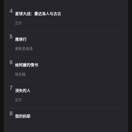
4
星球大战：曼达洛人与古古
正片
5
雁侠行
更新至高清
6
给阿嬷的情书
抢先版
7
消失的人
正片
8
我的妈耶