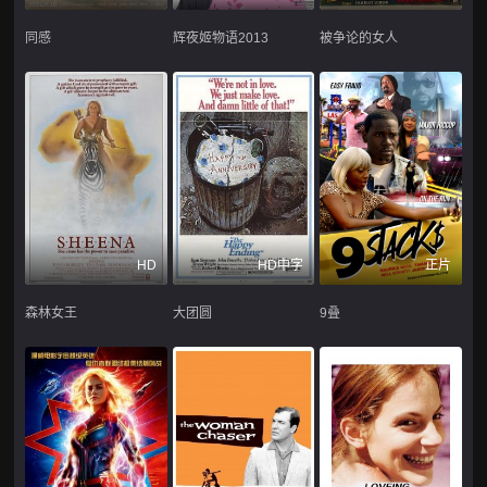
同感
辉夜姬物语2013
被争论的女人
HD
HD中字
正片
森林女王
大团圆
9叠