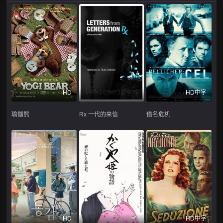
HD
HD中字
瑜伽熊
Rx 一代的来信
借名危机
HD
HD中字