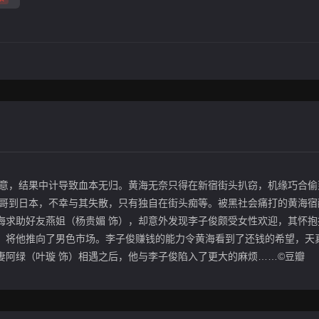
生意，结果中计导致血本无归。黄海无奈只得在新宿街头扒窃，机缘巧合偷
大哥到日本，不幸与其失散，只有独自在街头痴等。被黑社会痛打的黄海宿
海求助好友燕姐（杨贵媚 饰），却意外发现李子俊颇受女性欢迎，其怀抱
，将他推向了男色市场。李子俊赚钱的能力令黄海看到了还钱的希望，天
妻阿绿（叶璇 饰）相遇之后，他与李子俊陷入了更大的麻烦……©豆瓣