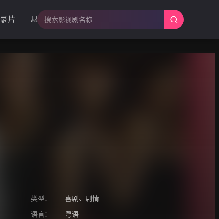
录片
悬疑
类型：
喜剧
、
剧情
语言：
粤语