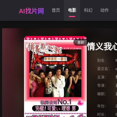
AI找片网
首页
电影
科幻
动作
喜剧
情义我
别名：
英文名：
主演：
导演：
编剧：
年份：
时长：