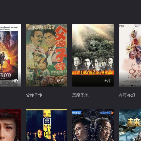
HD
正片
正片
父传子传
恶魔圣地
亦真亦幻