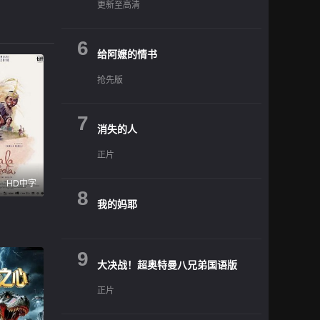
更新至高清
6
给阿嬷的情书
抢先版
7
消失的人
正片
HD中字
8
我的妈耶
9
大决战！超奥特曼八兄弟国语版
正片