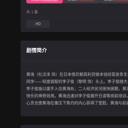
共 1 集
HD
剧情简介
黄海（杜汶泽 饰）在日本借巨额高利贷做本钱经营皮条
同学——轻度弱智的李子俊（黎明 饰）头上。李子俊随
李子俊施以援手入住黄海处，二人经济状况很快困窘。黄
快乐的神奇效用。黄海迅速对李子俊展开日语等岗前培训
心灵也使黄海在重压下焦灼的内心获得了宽慰。黄海与前