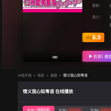
更新：
简介：
6.9
评分
资源1 播
HD
AI找片网
>
电影
>
喜剧
>
情义我心知粤语
情义我心知粤语 在线播放
资源1
资源2
资源6
测速失败
测速失败
测速失