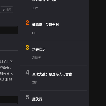
正片
排序
2
蜘蛛侠：英雄无归
HD
3
功夫女足
高清版
到了小学
醉街头，
4
拥有使人
星球大战：曼达洛人与古古
真无邪的
正片
5
雁侠行