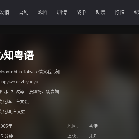
爱情
喜剧
恐怖
剧情
战争
动漫
惊悚
纪
心知粤语
Moonlight in Tokyo / 情义我心知
qingyiwoxinzhiyueyu
黎明
、
杜汶泽
、
张耀扬
、
杨贵媚
麦兆辉
、
庄文强
麦兆辉,庄文强
2005年
地区：
香港
95 分钟
上映：
未知