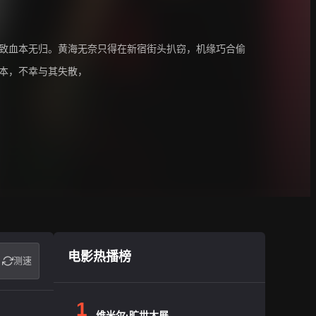
导致血本无归。黄海无奈只得在新宿街头扒窃，机缘巧合偷
日本，不幸与其失散，
电影热播榜
测速
1
维米尔·旷世大展