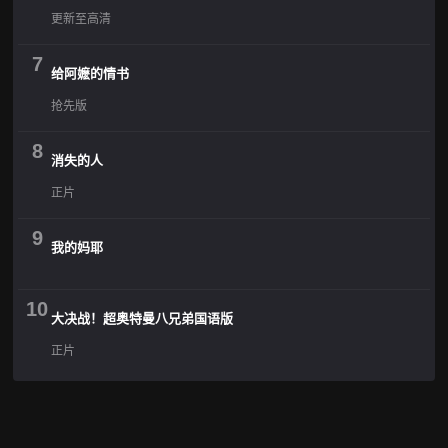
更新至高清
7
给阿嬷的情书
抢先版
8
消失的人
正片
9
我的妈耶
10
大决战！超奥特曼八兄弟国语版
正片