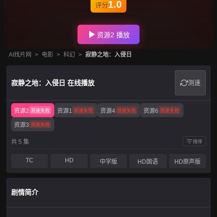
1.0
评分
资源2 播放
AI找片网
>
电影
>
科幻
>
寂静之地：入侵日
寂静之地：入侵日 在线播放
测速
资源2
资源1
资源4
资源6
测速失败
测速失败
测速失败
测速失败
资源3
测速失败
共 5 集
排序
TC
HD
中字版
HD国语
HD原声版
剧情简介