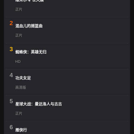
正片
2
混血儿的摇篮曲
正片
3
蜘蛛侠：英雄无归
HD
4
功夫女足
高清版
5
星球大战：曼达洛人与古古
正片
6
雁侠行