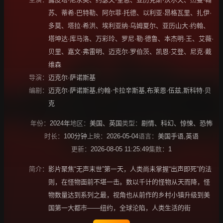
苏
、
蒂希·巴特勒
、
阿尔菲·托德
、
以利亚·昂格瓦里
、
扎伊·
多莫
、
塔拉·希洪
、
埃利亚纳·乌姆夏尔
、
亚历山大·约翰
、
塔坤达·库马洛
、
万彩玲
、
罗尼·勒·德鲁
、
本杰明·王
、
艾薇·
贝里
、
嘉文·弗雷明
、
迈克尔·罗伯茨
、
凯恩·艾登
、
尼克·戴
维森
导演：
迈克尔·萨诺斯基
编剧：
迈克尔·萨诺斯基,约翰·卡拉辛斯基,布莱恩·伍兹,斯科特·贝
克
年份：
2024年
地区：
美国
、
英国
类型：
剧情
、
科幻
、
惊悚
、
恐怖
时长：
100分钟
上映：
2026-05-04
语言：
美国手语,英语
更新：
2026-08-05 11:25:49
集数：
1
简介：
影片聚焦“无声末世”第一天，人类尚未掌握“出声即死”的法
则，在怪物面前不堪一击。数以千计的怪物从天而降，怪
物数量达到系列之最，视角也从前作的乡村小镇升级到美
国第一大都市——纽约，全球沦陷，人类生活的街