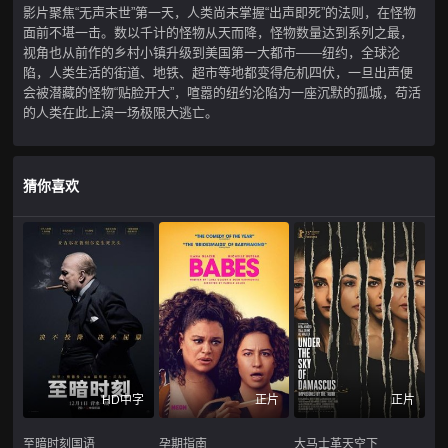
影片聚焦“无声末世”第一天，人类尚未掌握“出声即死”的法则，在怪物
面前不堪一击。数以千计的怪物从天而降，怪物数量达到系列之最，
视角也从前作的乡村小镇升级到美国第一大都市——纽约，全球沦
陷，人类生活的街道、地铁、超市等地都变得危机四伏，一旦出声便
会被潜藏的怪物“贴脸开大”，喧嚣的纽约沦陷为一座沉默的孤城，苟活
的人类在此上演一场极限大逃亡。
猜你喜欢
HD中字
正片
正片
至暗时刻国语
孕期指南
大马士革天空下