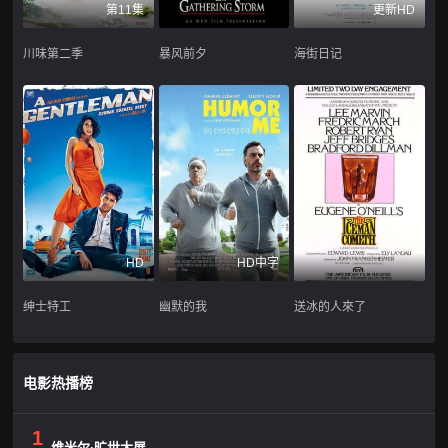
第11集
更新HD
川味第二季
暴风前夕
海街日记
HD
HD中字
绅士特工
幽默的我
送冰的人來了
电影热播榜
1
维米尔·旷世大展