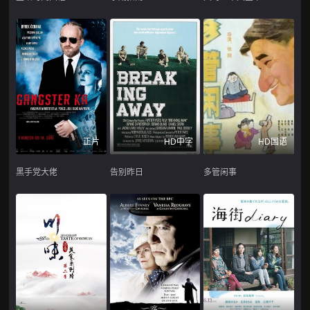
正片
HD中字
HD国语
黑手党大佬
告别昨日
多管闲事