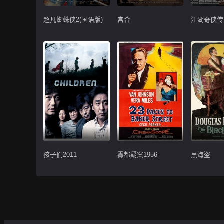
超凡蜘蛛侠2(国语版)
宫合
江湖奇侠传
孩子们2011
雾都疑案1956
黑海盗