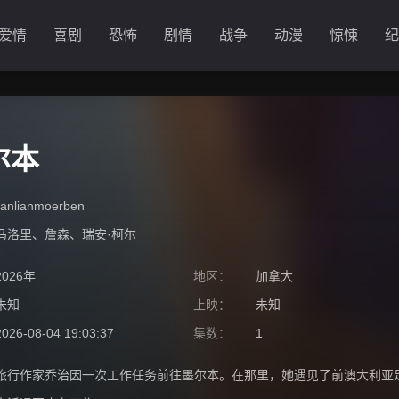
爱情
喜剧
恐怖
剧情
战争
动漫
惊悚
纪
尔本
lianlianmoerben
马洛里
、
詹森
、
瑞安·柯尔
2026年
地区：
加拿大
未知
上映：
未知
2026-08-04 19:03:37
集数：
1
旅行作家乔治因一次工作任务前往墨尔本。在那里，她遇见了前澳大利亚