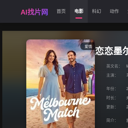
AI找片网
首页
电影
科幻
动作
爱情
恋恋墨
英文名：
主演：
年份：
时长：
更新：
简介：