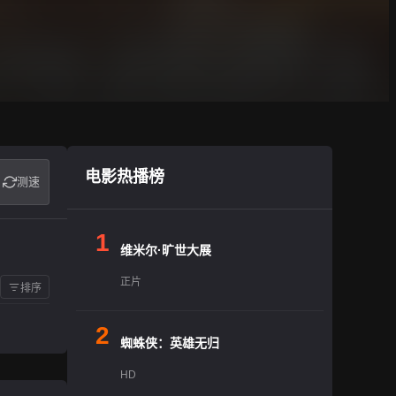
电影热播榜
测速
1
维米尔·旷世大展
正片
排序
2
蜘蛛侠：英雄无归
HD