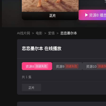
资源8 播
正片
AI找片网
>
电影
>
爱情
>
恋恋墨尔本
恋恋墨尔本 在线播放
资源8
资源9
资源10
测速失败
测速失败
测速
共 1 集
正片