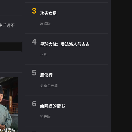
3
功夫女足
高清版
生活远不
4
星球大战：曼达洛人与古古
正片
5
雁侠行
更新至高清
6
给阿嬷的情书
抢先版
12期 完结