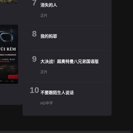
7
消失的人
正片
8
我的妈耶
9
大决战！超奥特曼八兄弟国语版
正片
10
不要跟陌生人说话
HD中字