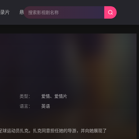
录片
悬疑
类型：
爱情
、
爱情片
语言：
英语
足球运动员扎克。扎克同意担任她的导游，并向她展现了