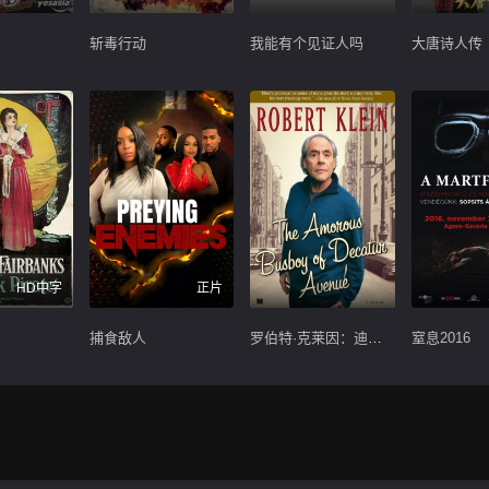
斩毒行动
我能有个见证人吗
大唐诗人传
HD中字
正片
捕食敌人
罗伯特·克莱因：迪凯特大街多情的服务员
窒息2016