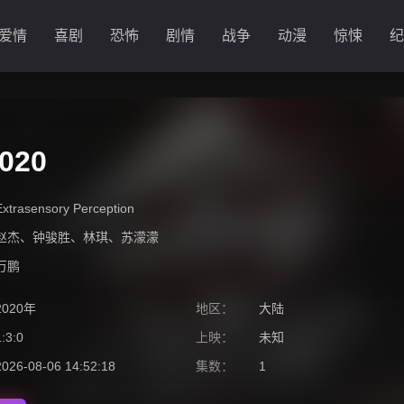
爱情
喜剧
恐怖
剧情
战争
动漫
惊悚
纪
020
Extrasensory Perception
赵杰
、
钟骏胜
、
林琪
、
苏濛濛
万鹏
2020年
地区：
大陆
1:3:0
上映：
未知
2026-08-06 14:52:18
集数：
1