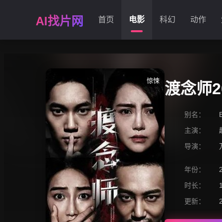
AI找片网
首页
电影
科幻
动作
惊悚
渡念师2
别名：
主演：
导演：
年份：
时长：
更新：