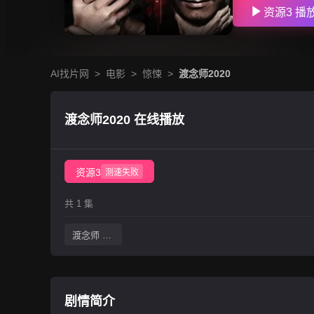
资源3 播
AI找片网
>
电影
>
惊悚
>
渡念师2020
渡念师2020 在线播放
资源3
测速失败
共 1 集
渡念师 2020
剧情简介