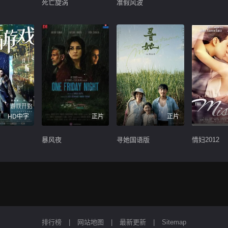
死亡旋涡
准假风波
HD中字
正片
正片
暴风夜
寻她国语版
情妇2012
排行榜
|
网站地图
|
最新更新
|
Sitemap