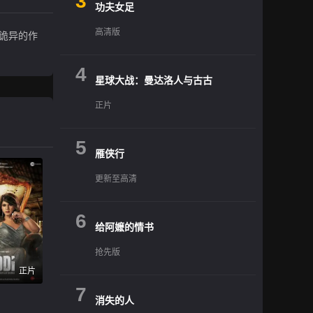
3
功夫女足
高清版
诡异的作
4
星球大战：曼达洛人与古古
正片
5
雁侠行
更新至高清
6
给阿嬷的情书
抢先版
正片
7
消失的人