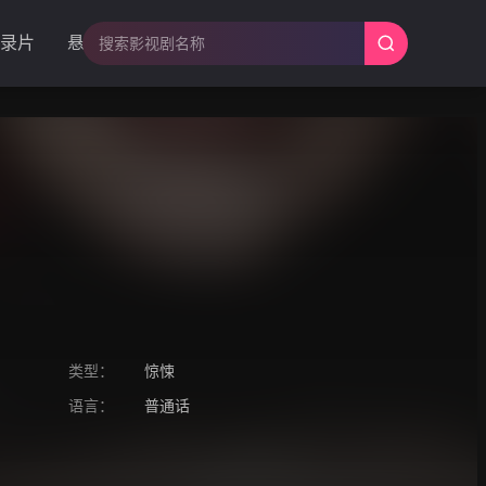
录片
悬疑
类型：
惊悚
语言：
普通话