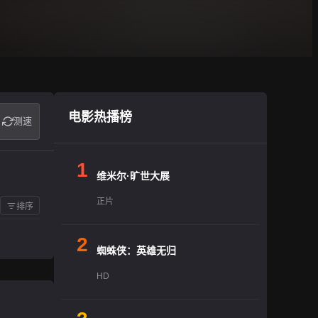
电影热播榜
测速
1
维米尔·旷世大展
正片
排序
2
蜘蛛侠：英雄无归
HD