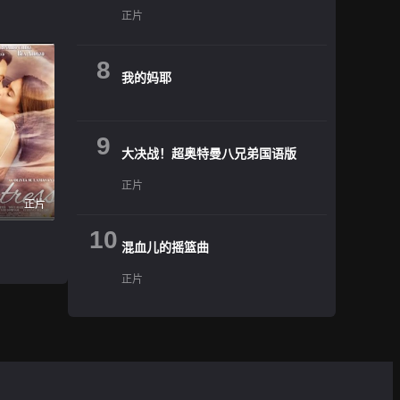
正片
8
我的妈耶
9
大决战！超奥特曼八兄弟国语版
正片
正片
10
混血儿的摇篮曲
正片