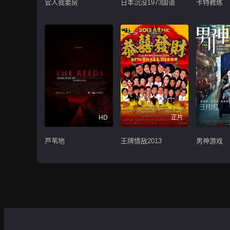
官人我要房
日本沉没1973国语
卡特教练
HD
正片
芦苇地
王牌情敌2013
男神游戏