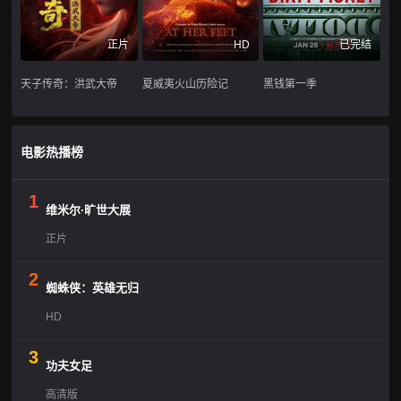
正片
HD
已完结
天子传奇：洪武大帝
夏威夷火山历险记
黑钱第一季
电影热播榜
1
维米尔·旷世大展
正片
2
蜘蛛侠：英雄无归
HD
3
功夫女足
高清版