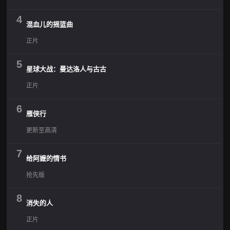
4
混血儿的摇篮曲
正片
5
星球大战：曼达洛人与古古
正片
6
雁侠行
更新至高清
7
给阿嬷的情书
抢先版
8
消失的人
正片