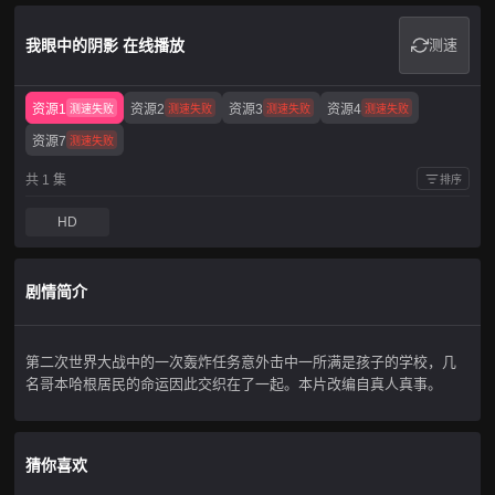
我眼中的阴影 在线播放
测速
资源1
资源2
资源3
资源4
测速失败
测速失败
测速失败
测速失败
资源7
测速失败
共 1 集
排序
HD
剧情简介
第二次世界大战中的一次轰炸任务意外击中一所满是孩子的学校，几
名哥本哈根居民的命运因此交织在了一起。本片改编自真人真事。
猜你喜欢