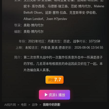
妮卡· 库尔西奇
、
马德斯·瑞艾森
、
范妮·博内代尔
、
Malene
Beltoft Olsen
、
延斯·塞特·拉森
、
克里斯蒂安·伊伯勒
、
Alban Lendorf
、
Joen H?jerslev
导演：
奥勒·博内代尔
编剧：
奥勒·博内代尔
年份：
2021年
地区：
丹麦
类型：
历史
、
战争
时长：
107分钟
上映：
未知
语言：
丹麦语,英语,德语
更新：
2026-08-06 13:54:55
简介：
第二次世界大战中的一次轰炸任务意外击中一所满是孩子
的学校，几名哥本哈根居民的命运因此交织在了一起。本
片改编自真人真事。
7.7
评分
资源1 播放
AI找片网
>
电影
>
战争
>
我眼中的阴影