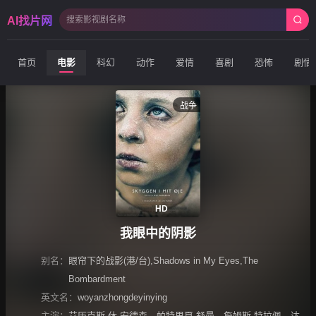
AI找片网
首页
电影
科幻
动作
爱情
喜剧
恐怖
剧情
战争
HD
我眼中的阴影
别名：
眼帘下的战影(港/台),Shadows in My Eyes,The
Bombardment
英文名：
woyanzhongdeyinying
主演：
艾历克斯·休·安德森
、
帕特里夏·舒曼
、
詹姆斯·特拉佩
、
达