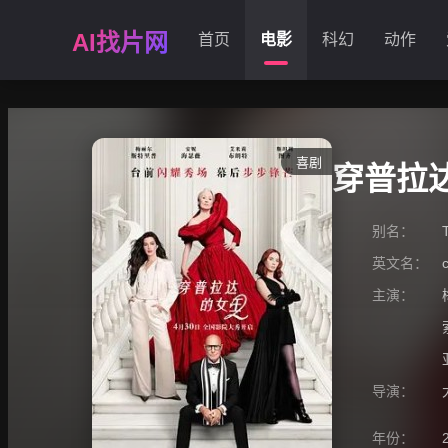
AI找片网
首页
电影
科幻
动作
喜剧
穿普拉
别名：
英文名：
主演：
导演：
年份：