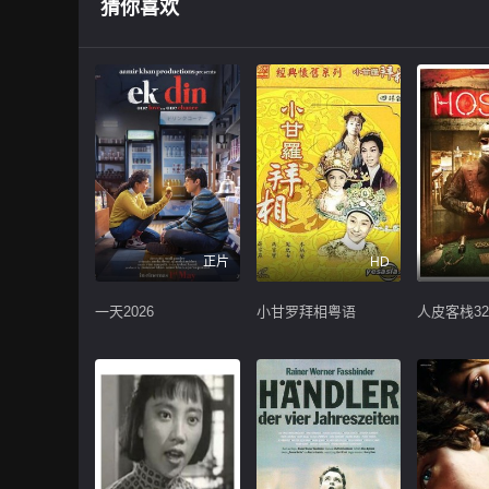
猜你喜欢
正片
HD
一天2026
小甘罗拜相粤语
人皮客栈32