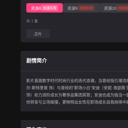
资源8
资源9
资源10
测速失败
测速失败
测速
共 1 集
正片
剧情简介
影片直面数字时代时尚行业的迭代浪潮，当曾经指引潮流的
尔·斯特里普 饰）与曾经的“职场小白”安迪（安妮·海瑟
饰）权力进阶成长为奢侈品集团高管；安迪也成为独当一面
份转变与立场碰撞，更映照出女性在职场成长自我抉择中