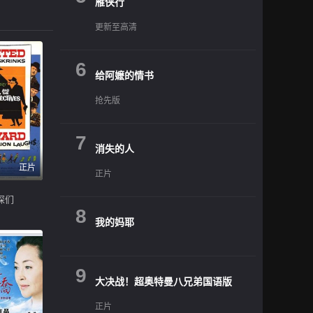
雁侠行
更新至高清
6
给阿嬷的情书
抢先版
7
消失的人
正片
正片
探们
8
我的妈耶
9
大决战！超奥特曼八兄弟国语版
正片