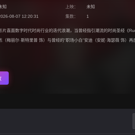
未知
上映：
未知
2026-08-07 12:20:31
集数：
1
影片直面数字时代时尚行业的迭代浪潮，当曾经指引潮流的时尚圣经《Run
达（梅丽尔·斯特里普 饰）与曾经的“职场小白”安迪（安妮·海瑟薇 饰）再
放