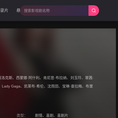
录片
悬疑
塞洛克斯
、
西蒙娜·阿什利
、
肯尼思·布拉纳
、
刘玉玲
、
翠茜·
、
Lady Gaga
、
凯莱布·希伦
、
沈雨田
、
宝琳·查拉梅
、
布里
类型：
剧情
、
喜剧
、
喜剧片