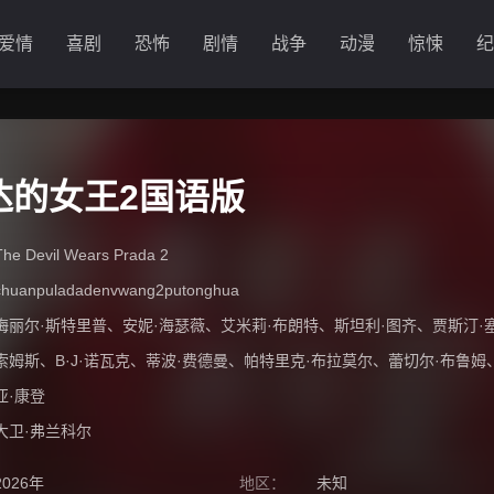
爱情
喜剧
恐怖
剧情
战争
动漫
惊悚
纪
达的女王2国语版
The Devil Wears Prada 2
chuanpuladadenvwang2putonghua
梅丽尔·斯特里普
、
安妮·海瑟薇
、
艾米莉·布朗特
、
斯坦利·图齐
、
贾斯汀·
索姆斯
、
B·J·诺瓦克
、
蒂波·费德曼
、
帕特里克·布拉莫尔
、
蕾切尔·布鲁姆
亚·康登
大卫·弗兰科尔
2026年
地区：
未知