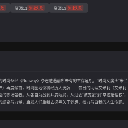
资源11
资源13
失败
测速失败
测速失败
时尚圣经《Runway》杂志遭遇前所未有的生存危机，“时尚女魔头”米
薇 饰）再度聚首，时尚圈地位将经历大洗牌——昔日的助理艾米莉（艾米莉
的职场强者。从各自为战到并肩破局，从过去“被支配”到“掌控话语权”
的蜕变与力量，启发人们重新去探寻关于梦想、权力与自我的人生命题。