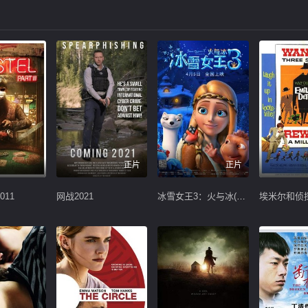
正片
正片
011
网战2021
冰雪女王3：火与冰(国语版)
埃米尔和侦