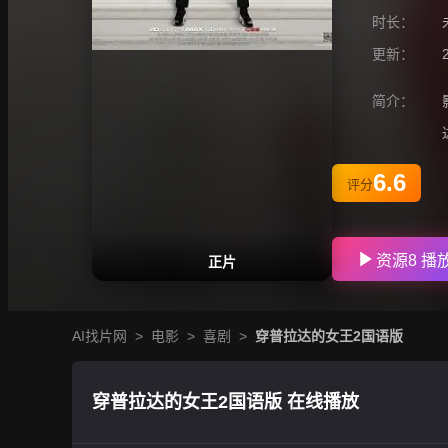
时长：
更新：
简介：
6.6
评分
资源8 播
正片
AI找片网
>
电影
>
喜剧
>
穿普拉达的女王2国语版
穿普拉达的女王2国语版 在线播放