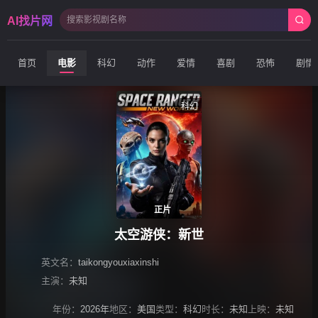
AI找片网
首页
电影
科幻
动作
爱情
喜剧
恐怖
剧情
科幻
正片
太空游侠：新世
英文名：
taikongyouxiaxinshi
主演：
未知
年份：
2026年
地区：
美国
类型：
科幻
时长：
未知
上映：
未知