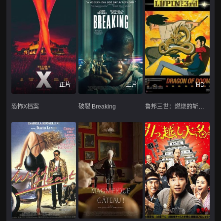
正片
正片
HD
恐怖X档案
破裂 Breaking
鲁邦三世：燃烧的斩铁剑