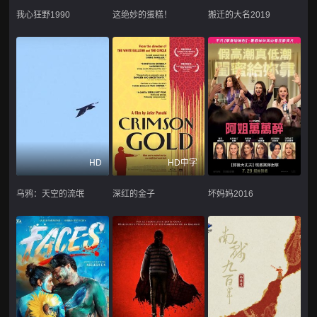
我心狂野1990
这绝妙的蛋糕！
搬迁的大名2019
HD
HD中字
乌鸦：天空的流氓
深红的金子
坏妈妈2016