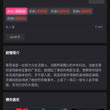
资源1
资源2
资源3
资源4
测速失败
测速失败
测速失败
测速失败
资源6
测速失败
共 1 集
排序
HD中字
剧情简介
莱昂诺是一位努力与生活缠斗，试图养家糊口的中年妇女。当她无意
间读到剧本征集的广告后，她想起了曾经的电影生涯，想继续年轻时
未完成的剧本创作。天不遂人愿，突发的意外将她的身体困在病榻，
灵魂却因此闯进了她创作的故事中，上演了一场又一场令人目不暇
接、天马行空的大冒险。
猜你喜欢