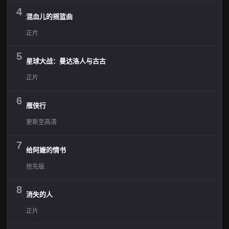
4
混血儿的摇篮曲
正片
5
星球大战：曼达洛人与古古
正片
6
雁侠行
更新至高清
7
给阿嬷的情书
抢先版
8
消失的人
正片