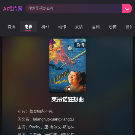
AI找片网
首页
电影
科幻
动作
爱情
喜剧
恐怖
剧情
剧情
HD
莱昂诺狂想曲
别名：
蕾奥娜永不死
英文名：
laiangnuokuangxiangqu
主演：
Rocky
、
唐·梅尔文·邦加林
导演：
马蒂卡·拉米雷斯·埃斯科巴