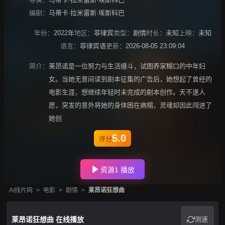
编剧：
马蒂卡·拉米雷斯·埃斯科巴
年份：
2022年
地区：
菲律宾
类型：
剧情
时长：
未知
上映：
未知
语言：
菲律宾语
更新：
2026-08-05 23:09:04
简介：
莱昂诺是一位努力与生活缠斗，试图养家糊口的中年妇
女。当她无意间读到剧本征集的广告后，她想起了曾经的
电影生涯，想继续年轻时未完成的剧本创作。天不遂人
愿，突发的意外将她的身体困在病榻，灵魂却因此闯进了
她创
5.0
评分
资源1 播放
AI找片网
>
电影
>
剧情
>
莱昂诺狂想曲
莱昂诺狂想曲 在线播放
测速