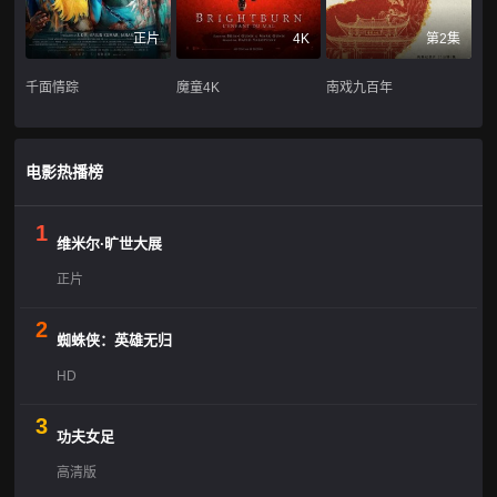
正片
4K
第2集
千面情踪
魔童4K
南戏九百年
电影热播榜
1
维米尔·旷世大展
正片
2
蜘蛛侠：英雄无归
HD
3
功夫女足
高清版