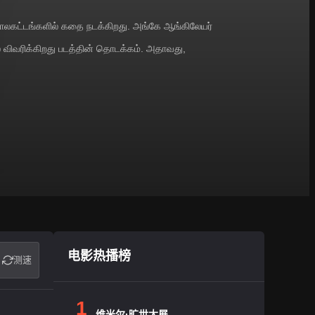
காலகட்டங்களில் கதை நடக்கிறது. அங்கே ஆங்கிலேயர்
விவரிக்கிறது படத்தின் தொடக்கம். அதாவது,
电影热播榜
测速
1
维米尔·旷世大展