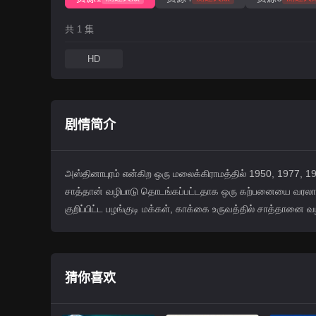
共 1 集
HD
剧情简介
அஸ்தினாபுரம் என்கிற ஒரு மலைக்கிராமத்தில் 1950, 1977, 
சாத்தான் வழிபாடு தொடங்கப்பட்டதாக ஒரு கற்பனையை வரலாறுப
குறிப்பிட்ட பழங்குடி மக்கள், காக்கை உருவத்தில் சாத்தானை 
猜你喜欢