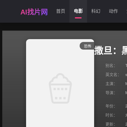
AI找片网
首页
电影
科幻
动作
恐怖
撒旦：
别名：
英文名：
主演：
导演：
年份：
时长：
更新：