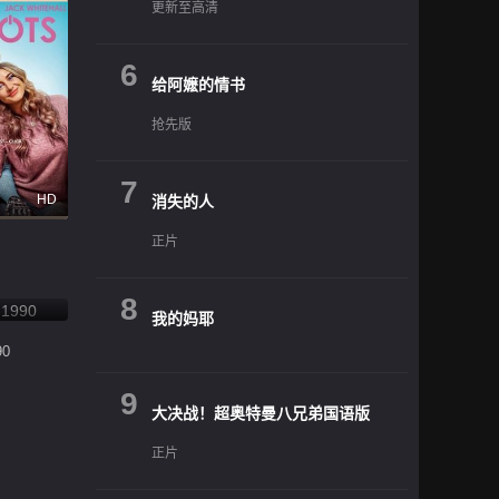
更新至高清
6
给阿嬷的情书
抢先版
7
HD
消失的人
正片
8
我的妈耶
0
9
大决战！超奥特曼八兄弟国语版
正片