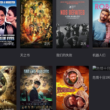
HD中字
正片
正片
天之书
我们的失败
机器人们
危情十日199