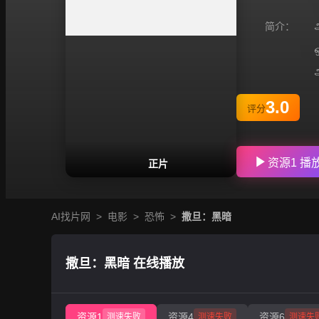
简介：
அ
3.0
评分
资源1 播
正片
AI找片网
>
电影
>
恐怖
>
撒旦：黑暗
撒旦：黑暗 在线播放
资源1
资源4
资源6
测速失败
测速失败
测速失