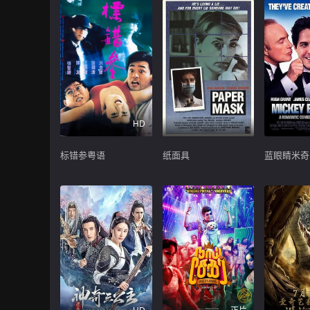
HD
标错参粤语
纸面具
蓝眼睛米奇