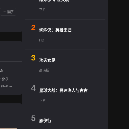
正片
排序
2
蜘蛛侠：英雄无归
HD
3
功夫女足
ல்
高清版
் ஒரு
 நடக...
4
星球大战：曼达洛人与古古
正片
5
雁侠行