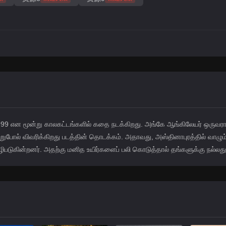
1999 என மூன்று காலகட்டங்களில் கதை நடக்கிறது. அங்கே ஆங்கிலேயர் ஒருவரா
ோல் விவரிக்கிறது படத்தின் தொடக்கம். அதாவது, அஸ்தினாபுரத்தில் வாழும
வழிபடுகின்றனர். அதற்கு மனித உயிர்களைப் பலி கொடுத்தால் தங்களுக்கு நல்லது