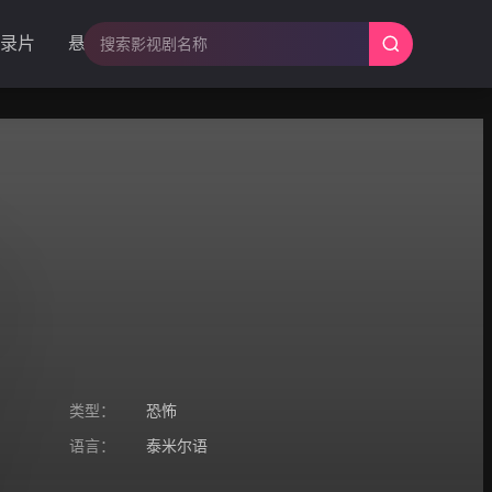
录片
悬疑
类型：
恐怖
语言：
泰米尔语