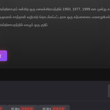
அஸ்தினாபுரம் என்கிற ஒரு மலைக்கிராமத்தில் 1950, 1977, 1999 என மூன்று 
ஒருவரால் சாத்தான் வழிபாடு தொடங்கப்பட்டதாக ஒரு கற்பனையை வரலாறுபோல் 
ஸ்தினாபுரத்தில் வாழும் ஒரு குறிப்
放
资源8
资源9
败
测速失败
测速失败