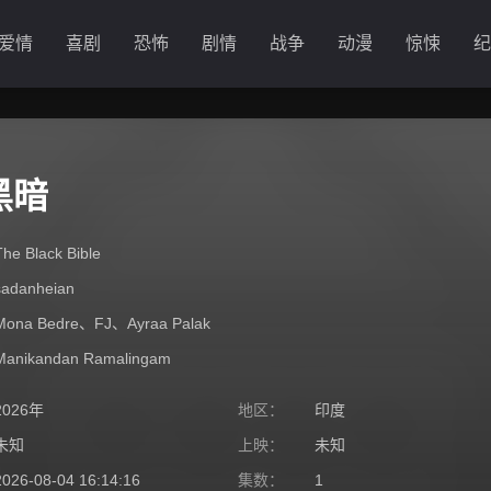
爱情
喜剧
恐怖
剧情
战争
动漫
惊悚
纪
黑暗
The Black Bible
sadanheian
Mona Bedre
、
FJ
、
Ayraa Palak
Manikandan Ramalingam
2026年
地区：
印度
未知
上映：
未知
2026-08-04 16:14:16
集数：
1