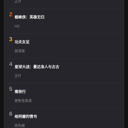
正片
2
蜘蛛侠：英雄无归
HD
3
功夫女足
高清版
4
星球大战：曼达洛人与古古
正片
5
雁侠行
更新至高清
6
给阿嬷的情书
抢先版