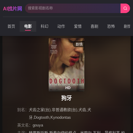
AI找片网
首页
电影
科幻
动作
爱情
喜剧
恐怖
剧情
剧情
HD
狗牙
别名：
犬齿之家(台),非普通教欲(台),犬齿,犬
牙,Dogtooth,Kynodontas
英文名：
gouya
主演：
赫里斯托斯·斯泰尔伊约格卢
、
米歇尔·瓦利
、
昂格利基·帕