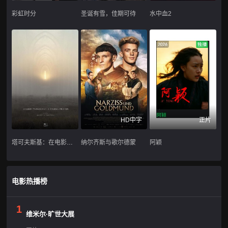
彩虹时分
圣诞有雪，佳期可待
水中血2
HD中字
正片
塔可夫斯基：在电影中祈祷
纳尔齐斯与歌尔德蒙
阿颖
电影热播榜
1
维米尔·旷世大展