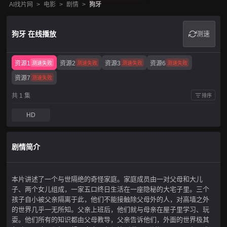
AI找片网
>
电影
>
剧情
>
狗牙
狗牙 在线播放
测速
资源1
资源2
资源3
资源6
测速失败
测速失败
测速失败
测速失败
资源7
测速失败
共 1 集
排序
HD
剧情简介
本片讲述了一个与世隔绝的奇怪家庭。家庭成员由一对父母和大儿
子、两个女儿组成，一家五口终日生活在一座隐秘的大宅子里。三个
孩子自小被父亲隔离于此，他们不能接触除父母外的人，对高墙之外
的世界几乎一无所知。父亲上班后，他们就与母亲在屋子里学习、玩
耍。他们所有的知识都由父母教导，父亲告诉他们，外面的世界极其