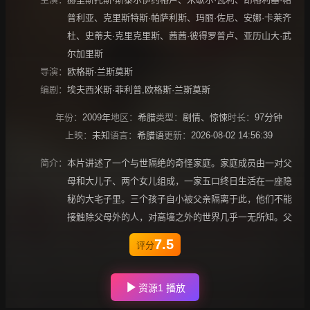
普利亚
、
克里斯特斯·帕萨利斯
、
玛丽·佐尼
、
安娜·卡莱齐
杜
、
史蒂夫·克里克里斯
、
茜茜·彼得罗普卢
、
亚历山大·武
尔加里斯
导演：
欧格斯·兰斯莫斯
编剧：
埃夫西米斯·菲利普,欧格斯·兰斯莫斯
年份：
2009年
地区：
希腊
类型：
剧情
、
惊悚
时长：
97分钟
上映：
未知
语言：
希腊语
更新：
2026-08-02 14:56:39
简介：
本片讲述了一个与世隔绝的奇怪家庭。家庭成员由一对父
母和大儿子、两个女儿组成，一家五口终日生活在一座隐
秘的大宅子里。三个孩子自小被父亲隔离于此，他们不能
接触除父母外的人，对高墙之外的世界几乎一无所知。父
7.5
评分
资源1 播放