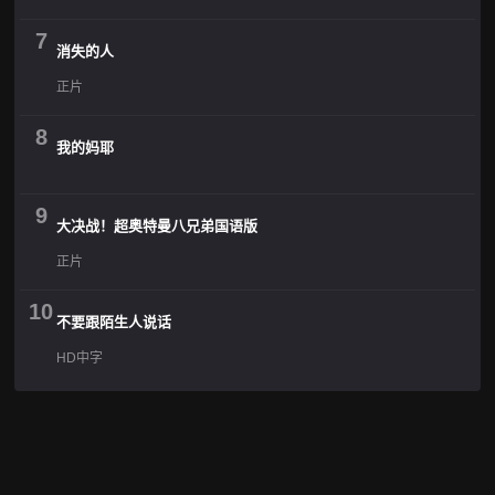
7
消失的人
正片
8
我的妈耶
9
大决战！超奥特曼八兄弟国语版
正片
10
不要跟陌生人说话
HD中字