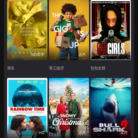
HD中字
正片
滑车
零工经济
包包女孩
HD
正片
正片