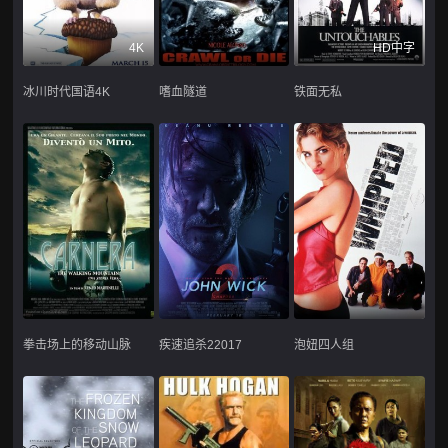
4K
HD中字
冰川时代国语4K
嗜血隧道
铁面无私
拳击场上的移动山脉
疾速追杀22017
泡妞四人组