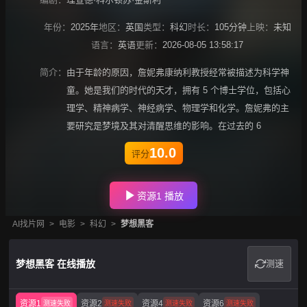
年份：
2025年
地区：
英国
类型：
科幻
时长：
105分钟
上映：
未知
语言：
英语
更新：
2026-08-05 13:58:17
简介：
由于年龄的原因，詹妮弗康纳利教授经常被描述为科学神
童。她是我们的时代的天才，拥有 5 个博士学位，包括心
理学、精神病学、神经病学、物理学和化学。詹妮弗的主
要研究是梦境及其对清醒思维的影响。在过去的 6
10.0
评分
资源1 播放
AI找片网
>
电影
>
科幻
>
梦想黑客
梦想黑客 在线播放
测速
资源1
资源2
资源4
资源6
测速失败
测速失败
测速失败
测速失败