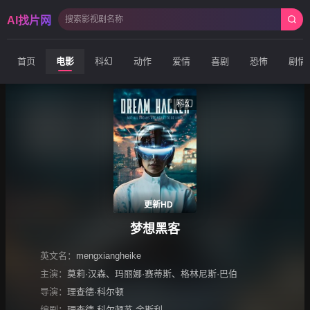
AI找片网
首页
电影
科幻
动作
爱情
喜剧
恐怖
剧情
科幻
更新HD
梦想黑客
英文名：
mengxiangheike
主演：
莫莉·汉森
、
玛丽娜·赛蒂斯
、
格林尼斯·巴伯
导演：
理查德·科尔顿
编剧：
理查德·科尔顿苏·金斯利