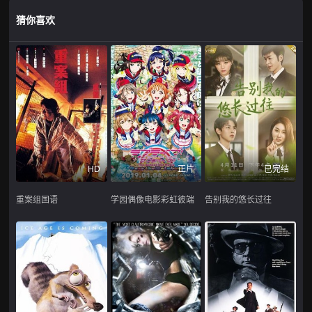
猜你喜欢
HD
正片
已完结
重案组国语
学园偶像电影彩虹彼端
告别我的悠长过往