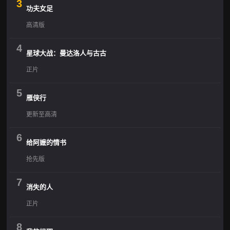
3
功夫女足
高清版
4
星球大战：曼达洛人与古古
正片
5
雁侠行
更新至高清
6
给阿嬷的情书
抢先版
7
消失的人
正片
8