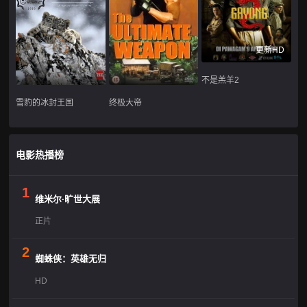
更新HD
不是羔羊2
雪豹的冰封王国
终极大帝
电影热播榜
1
维米尔·旷世大展
正片
2
蜘蛛侠：英雄无归
HD