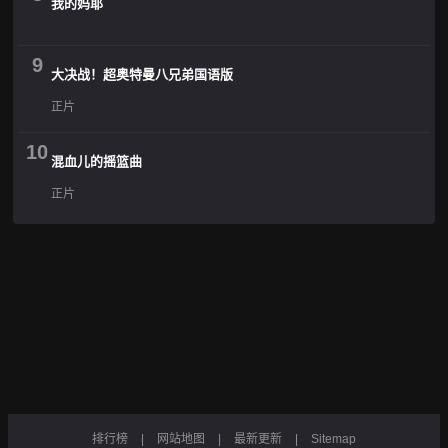
我的妈耶
9
大决战！超奥特曼八兄弟国语版
正片
10
混血儿的摇篮曲
正片
排行榜
|
网站地图
|
最新更新
|
Sitemap