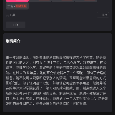
资源7
测速失败
共 1 集
排序
HD
剧情简介
由于年龄的原因，詹妮弗康纳利教授经常被描述为科学神童。她是我
们的时代的天才，拥有 5 个博士学位，包括心理学、精神病学、神经
病学、物理学和化学。詹妮弗的主要研究是梦境及其对清醒思维的影
响。在过去的 6 年里，她的研究使她提出了一个理论，即有了合适的
设备，她不仅可以观察和记录别人的梦境，甚至可能以潜意识的方式
影响他们。为了证明这个理论，并相信它可能有军事用途，詹妮弗所
在的牛津大学学院获得了一笔可观的政府拨款，用于制造她进入这个
新的未知神经科学领域所需的设备。制造完成后，康纳利教授决定在
自己身上进行实验，在睡着后，她遇到了一个人工智能“亚当”，这是她
发明的意外副产品，也是她进入自己创造的世界的管道。