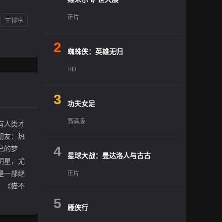
正片
排序
2
蜘蛛侠：英雄无归
HD
3
功夫女足
高清版
有人类才
朋友：热
4
己的梦
星球大战：曼达洛人与古古
明星，尤
是一部继
正片
！《猫不
！
5
雁侠行