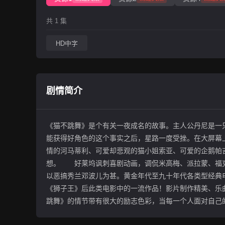
共 1 集
HD中字
剧情简介
《猫不跳舞》是个有关一夜成名的故事。主人公丹尼是一
能获得好角色的这个事实之后，星路一度受挫。在大屏幕
情的河马蒂利、可爱却悲观的猫小姐索亚、可爱的企鹅帕
想。 好莱坞讽刺喜剧动画，调侃米高梅、派拉蒙、福克
以恶搞秀兰邓波儿为甚。黄金年代至九十年代各类型经典
《狮子王》后此类电影中的一流作品！影片制作精美、乐
跳舞》的情节带有很大的励志色彩，当每一个人面对自己