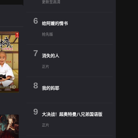
更新至高清
6
给阿嬷的情书
抢先版
7
消失的人
正片
8
HD
我的妈耶
9
大决战！超奥特曼八兄弟国语版
正片