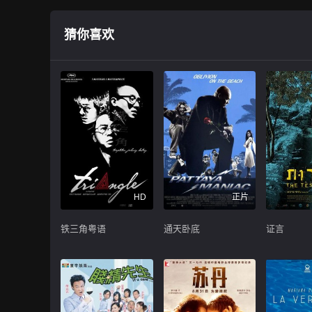
猜你喜欢
HD
正片
铁三角粤语
通天卧底
证言