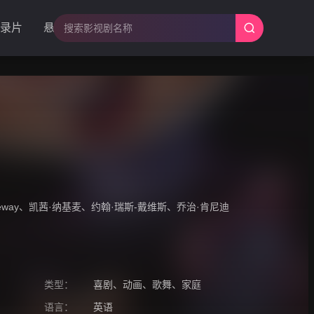
录片
悬疑
eway
、
凯茜·纳基麦
、
约翰·瑞斯-戴维斯
、
乔治·肯尼迪
类型：
喜剧
、
动画
、
歌舞
、
家庭
语言：
英语