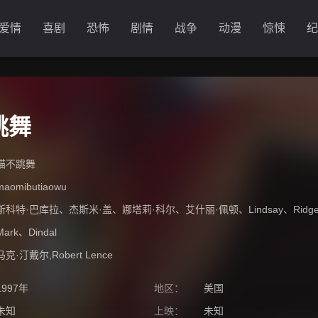
爱情
喜剧
恐怖
剧情
战争
动漫
惊悚
纪
跳舞
猫不跳舞
maomibutiaowu
斯科特·巴库拉
、
杰斯米·盖
、
娜塔莉·科尔
、
艾什丽·佩顿
、
Lindsay
、
Ridg
Mark
、
Dindal
马克·汀戴尔,Robert Lence
1997年
地区：
美国
未知
上映：
未知