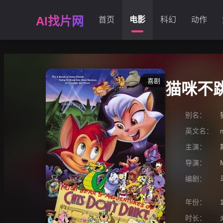
AI找片网
首页
电影
科幻
动作
喜剧
猫咪不
别名：
英文名：
主演：
导演：
编剧：
年份：
时长：