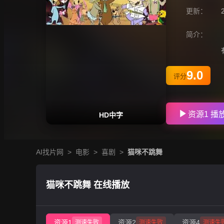
更新：
简介：
9.0
评分
资源1 播
HD中字
AI找片网
>
电影
>
喜剧
>
猫咪不跳舞
猫咪不跳舞 在线播放
资源1
资源2
资源4
测速失败
测速失败
测速失