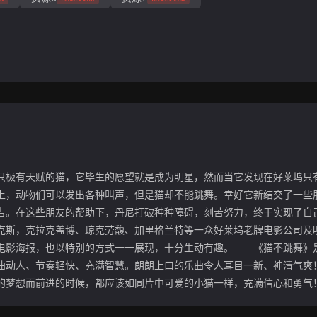
只极有天赋的猫，它毕生的愿望就是成为明星，然而当它发现在好莱坞只
上，动物们可以发出各种叫声，但是猫却不能跳舞。幸好它新结交了一些
吉。在这些朋友的帮助下，丹尼打破种种障碍，刻苦努力，终于实现了自
斯，克拉克盖博、琼克劳馥、加里格兰特等一众好莱坞老牌电影公司及
电影海报，也以特别的方式一一展现，十分生动有趣。 《猫不跳舞》
曲动人、节奏轻快、充满智慧。朗朗上口的乐曲令人耳目一新、神清气爽
的梦想而前进的时候，都应该如同片中可爱的小猫一样，充满信心和勇气