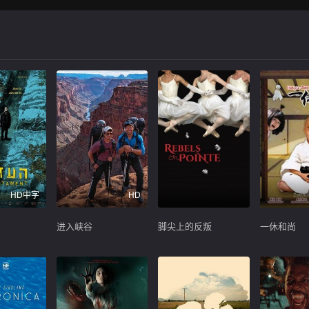
HD中字
HD
进入峡谷
脚尖上的反叛
一休和尚