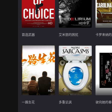
HD
HD中字
首选武器
艾米丽的困扰
卡罗来纳的
HD
一路生花
多重讥讽
驶向她的春