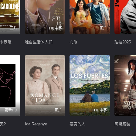
正片
HD中字
正片
卡罗琳
独自生活的人们
心旅
珀拉2025
更新HD
正片
HD中字
天?
Ida Regenye
要强的人
阿黛服装