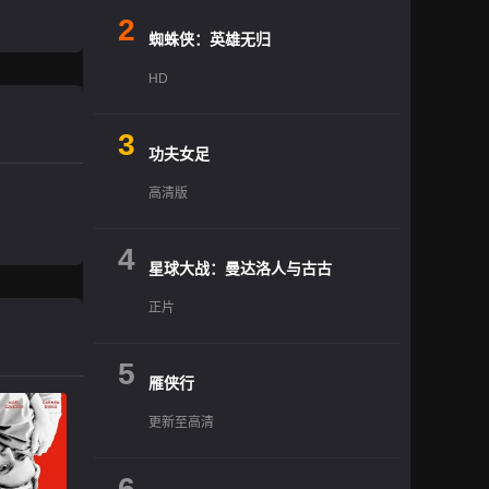
2
蜘蛛侠：英雄无归
HD
3
功夫女足
高清版
4
星球大战：曼达洛人与古古
正片
5
雁侠行
更新至高清
6