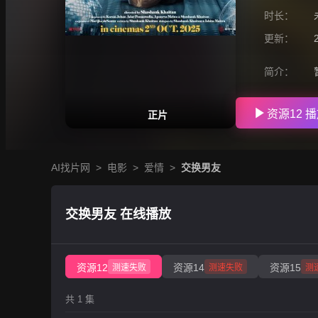
时长：
更新：
简介：
资源12 
正片
AI找片网
>
电影
>
爱情
>
交换男友
交换男友 在线播放
资源12
资源14
资源15
测速失败
测速失败
测
共 1 集