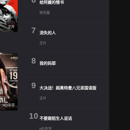
给阿嬷的情书
抢先版
正片
7
消失的人
正片
8
我的妈耶
9
大决战！超奥特曼八兄弟国语版
正片
HD中字
10
不要跟陌生人说话
HD中字