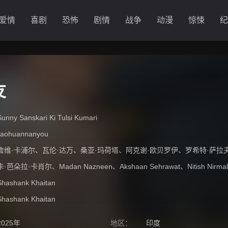
爱情
喜剧
恐怖
剧情
战争
动漫
惊悚
纪
友
Sunny Sanskari Ki Tulsi Kumari
jiaohuannanyou
詹维·卡浦尔
、
瓦伦·达万
、
桑亚·玛荷塔
、
阿克谢·欧贝罗伊
、
罗希特·萨拉
卡·芭朵拉·卡肖尔
、
Madan Nazneen
、
Akshaan Sehrawat
、
Nitish Nirmal
Shashank Khaitan
Shashank Khaitan
2025年
地区：
印度