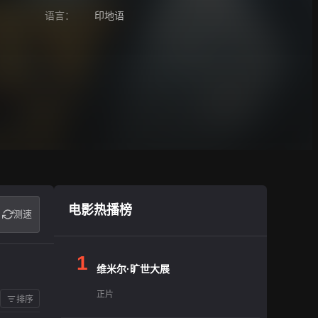
语言：
印地语
电影热播榜
测速
1
维米尔·旷世大展
正片
排序