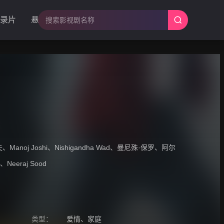
录片
悬疑
夫
、
Manoj Joshi
、
Nishigandha Wad
、
曼尼殊·保罗
、
阿尔
、
Neeraj Sood
类型：
爱情
、
家庭