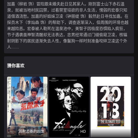
加嘉（柳岩 饰）冒险跟未婚夫赴日见其家人。刚到富士山下赤石温
泉，就被当地村民囚禁，过着禁室培欲的非人生活，懦弱的宏泰只知
道借酒浇愁。加嘉的好姐妹卫凌（钟丽缇 饰）毅然赴日寻找加嘉。在
探员木下（李灿森 饰）的帮助下，调查逐渐深入，但周围的环境也越
来越险恶。宏泰被人勒死在温泉池中，美智子因极度恐惧陷入疯狂，
节子遇袭虽神智清醒却无法表达，忠男经常通过门缝偷窥卫凌，核辐
射阴影下的居民逐渐失去人性，像鬣狗一样时刻准备咬碎卫凌这个外
人……
猜你喜欢
荒村边寨的凶案
HD