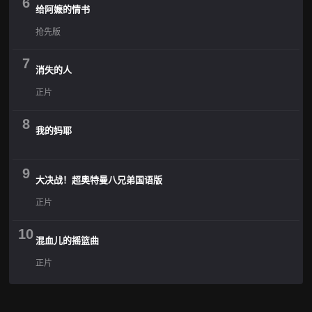
6
给阿嬷的情书
抢先版
7
消失的人
正片
8
我的妈耶
9
大决战！超奥特曼八兄弟国语版
正片
10
混血儿的摇篮曲
正片