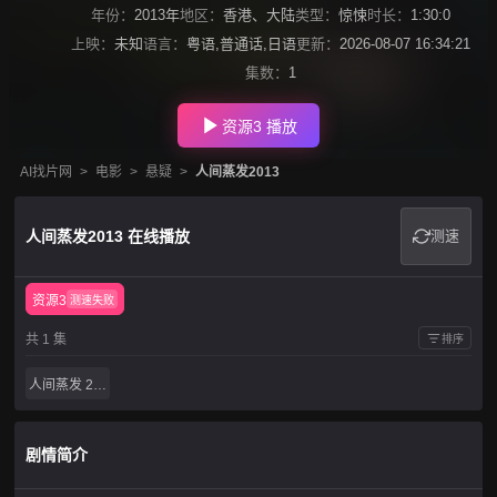
年份：
2013年
地区：
香港
、
大陆
类型：
惊悚
时长：
1:30:0
上映：
未知
语言：
粤语,普通话,日语
更新：
2026-08-07 16:34:21
集数：
1
资源3 播放
AI找片网
>
电影
>
悬疑
>
人间蒸发2013
人间蒸发2013 在线播放
测速
资源3
测速失败
共 1 集
排序
人间蒸发 2013
剧情简介