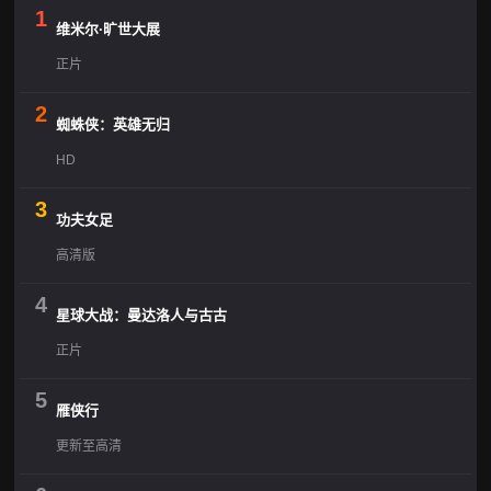
1
维米尔·旷世大展
正片
2
蜘蛛侠：英雄无归
HD
3
功夫女足
高清版
4
星球大战：曼达洛人与古古
正片
5
雁侠行
更新至高清