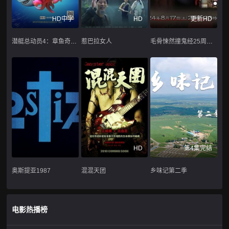
HD中字
HD
更新HD
潜艇总动员4：章鱼奇遇记
惹巴拉女人
毛骨悚然撞鬼经25周年特别篇
HD
第4集完结
奥斯提亚1987
混混天团
乡味记第二季
电影热播榜