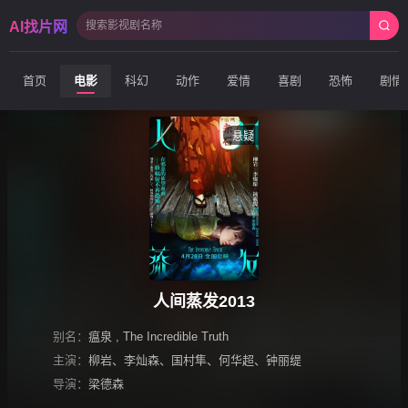
AI找片网
首页
电影
科幻
动作
爱情
喜剧
恐怖
剧情
悬疑
人间蒸发2013
别名：
瘟泉 , The Incredible Truth
主演：
柳岩
、
李灿森
、
国村隼
、
何华超
、
钟丽缇
导演：
梁德森