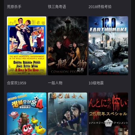
荒原杀手
铁三角粤语
2018终极考验
正片
合家欢1959
一般人物
10级地震