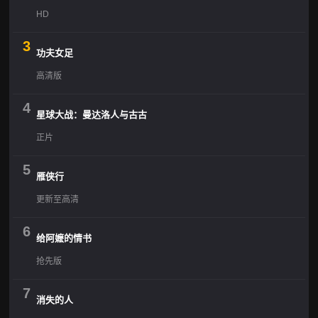
HD
3
功夫女足
高清版
4
星球大战：曼达洛人与古古
正片
5
雁侠行
更新至高清
6
给阿嬷的情书
抢先版
7
消失的人