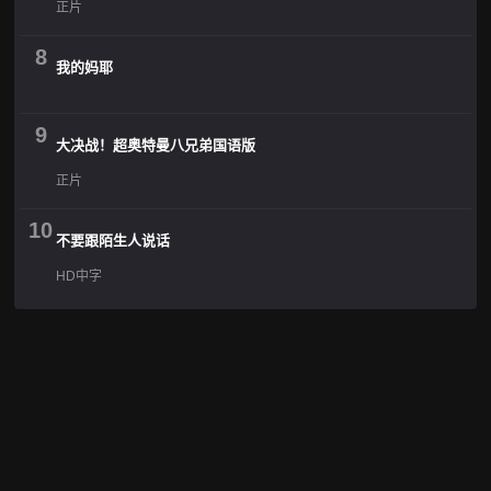
正片
8
我的妈耶
9
大决战！超奥特曼八兄弟国语版
正片
10
不要跟陌生人说话
HD中字