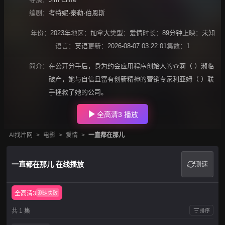
编剧：
考特妮·泰勒·伯恩斯
年份：
2023年
地区：
加拿大
类型：
爱情
时长：
89分钟
上映：
未知
语言：
英语
更新：
2026-08-07 03:22:01
集数：
1
简介：
在公开分手后，身为约会应用程序创始人的查莉（ ）濒临
破产，她与自信且富有创新精神的营销专家利亚姆（ ）联
手拯救了她的公司。
全高清3 播放
AI找片网
>
电影
>
爱情
>
一直都在那儿
一直都在那儿 在线播放
测速
全高清3
测速失败
共 1 集
排序