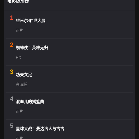
电影热播榜
1
维米尔·旷世大展
正片
2
蜘蛛侠：英雄无归
HD
3
功夫女足
高清版
4
混血儿的摇篮曲
正片
5
星球大战：曼达洛人与古古
正片