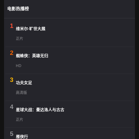
电影热播榜
1
维米尔·旷世大展
正片
2
蜘蛛侠：英雄无归
HD
3
功夫女足
高清版
4
星球大战：曼达洛人与古古
正片
5
雁侠行