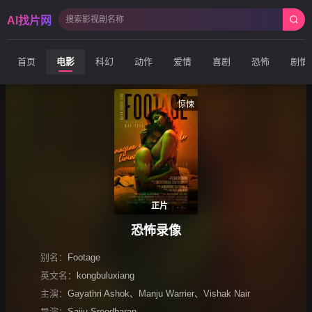
AI找片网
首页
电影
科幻
动作
爱情
喜剧
恐怖
剧情
惊悚
正片
恐怖录像
别名：
Footage
英文名：
kongbuluxiang
主演：
Gayathri Ashok
、
Manju Warrier
、
Vishak Nair
导演：
Saiju Sreedharan