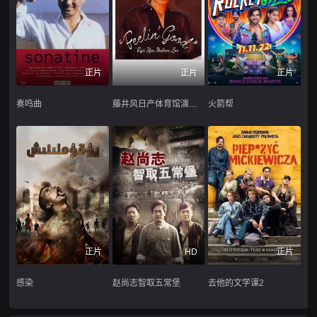
正片
正片
正片
奏鸣曲
藤井风日产体育馆演唱会 ''Feelin' Good''
火箭帮
正片
HD
正片
感染
赵尚志智取五常堡
去他的文学课2