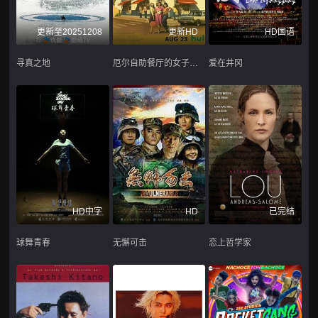
更新至20251208
更新HD
HD国语
寻真之地
厄尔自助餐厅的女子天团
爱在井冈
HD中字
HD
已完结
球舞青春
无懈可击
恋上哲学家