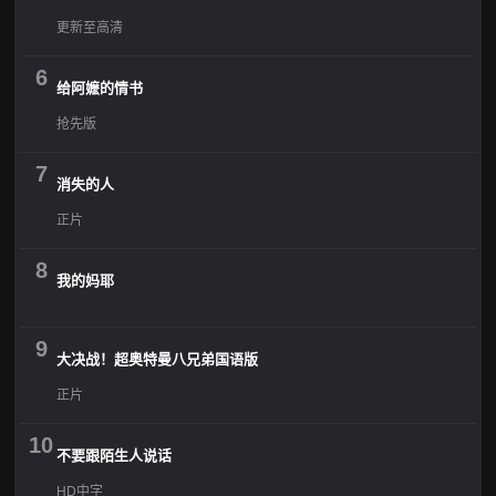
更新至高清
6
给阿嬷的情书
抢先版
7
消失的人
正片
8
我的妈耶
9
大决战！超奥特曼八兄弟国语版
正片
10
不要跟陌生人说话
HD中字