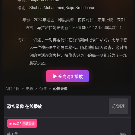
编剧：
Shabna Muhammed,Saiju Sreedharan
年份：
2024年
地区：
印度
类型：
惊悚
时长：
未知
上映：
未知
语言：
马拉雅拉姆语
更新：
2026-08-04 12:13:36
集数：
1
简介：
讲述了一对博客情侣在疫情期间记录生活时，无意中卷
入一位神秘医生的危险秘密。随着他们深入调查，这对情
侣的生活逐渐失控，摄像头记录下的每一刻都成为了一场
悬疑之旅。
全高清3 播放
AI找片网
>
电影
>
惊悚
>
恐怖录像
恐怖录像 在线播放
测速
全高清3
测速失败
共 1 集
排序