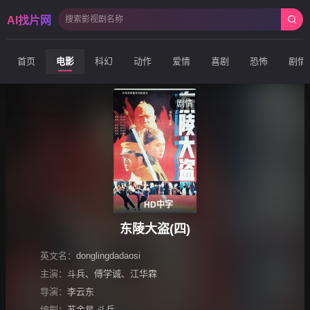
AI找片网
首页
电影
科幻
动作
爱情
喜剧
恐怖
剧情
剧情
HD中字
东陵大盗(四)
英文名：
donglingdadaosi
主演：
斗兵
、
傅学诚
、
江华霖
导演：
李云东
编剧：
苏金星,斗兵