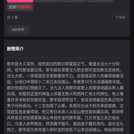
资源7
测速失败
共 1 集
排序
HD中字
剧情简介
那辛庭大义凛然、视死如归的胆识和爱国正气，使道长沈九十分钦
佩。他为那设宴压惊。那辛庭执意要沈九把全部珍宝如数交还政府。
沈九大怒，一席爱国忠言使那震惊不已。化装成采药人的秦得禄被活
捉，从他口中得知十二军已发兵围山，并悬赏10万大洋通缉那辛庭。
那对党国的幻想破灭了。沈九派人将那辛庭蒙上双眼穿峡越谷带入藏
兵洞。他看到这里的神龛上供着无数义和团阵亡将士的牌位，地上堆
着许多洋枪和东陵珍宝。那辛庭潸然泪下，他深深地被这些真正的炎
黄子孙所感动。十二军包围了山寨。朱绶光也派于跃先率部紧跟，沈
慧趁乱放走秦得禄，他又带日本浪人从后山密径直奔藏兵洞。郭颂带
兵哗变后也轻骑直取深山寻找珍宝的那辛庭。几方夺宝之兵已临谷
口，众道人拼死阻击，终因寡不敌众，被迫退于藏兵洞内。道长沈九
阵亡，那辛庭为幸存道人和珍宝的安危下山求见阎锡山。他由郭颂保