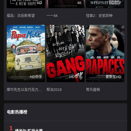
HD
4K
HD中字
福岛：灾后新希望
一一4K
怪兽2：史前异种
HD中字
HD中字
更新至HD
摩尔先生以及巧克力工厂
帮派2019
鸷鸟盘桓
电影热播榜
1
维米尔·旷世大展