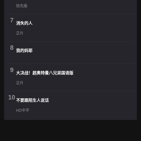
抢先版
7
消失的人
正片
8
我的妈耶
9
大决战！超奥特曼八兄弟国语版
正片
10
不要跟陌生人说话
HD中字