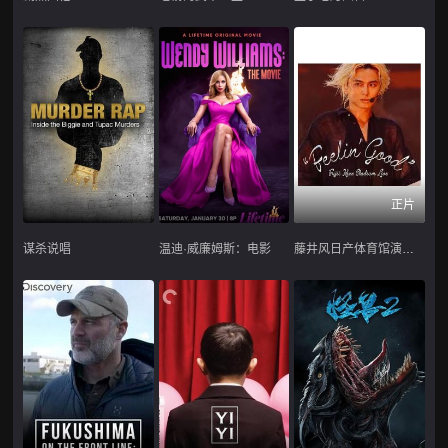
正片
谋杀说唱
温迪·威廉姆斯：电影
藤井风日产体育馆演唱会 ''Feelin' Good''