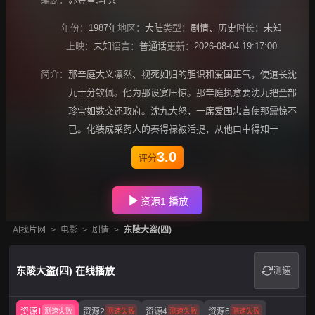
年份：
1987年
地区：
大陆
类型：
剧情
、
历史
时长：
未知
上映：
未知
语言：
普通话
更新：
2026-08-04 19:17:00
简介：
那辛庭大义凛然、视死如归的胆识和爱国正气，使道长沈
九十分钦佩。他为那设宴压惊。那辛庭执意要沈九把全部
珍宝如数交还政府。沈九大怒，一席爱国忠言使那震惊不
已。化装成采药人的秦得禄被活捉，从他口中得知十
3.0
评分
资源1 播放
AI找片网
>
电影
>
剧情
>
东陵大盗(四)
东陵大盗(四) 在线播放
测速
资源1
资源2
资源4
资源6
测速失败
测速失败
测速失败
测速失败