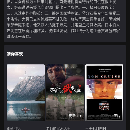
护，以秦得禄为人质来到北平。首先他们将秦得禄的口供在报上发
表，继而通过朱绶光向阎锡山提出三个条件。一、择日公展珍宝；
二、从速审判孙殿英；三、筹建国家博物馆。蒋介石指令全部接受三
个条件。大势已去的孙殿英不甘失败，旋与华莱士握手言好，阴谋刺
杀那辛庭未遂，他又派人活捉于跃先，并用重金将其收买。日本浪人
差沈慧在展览厅埋炸弹，被作虹发现，作虹终于将这个恶贯满盈的家
贼杀死于荒野。
猜你喜欢
更新HD
正片
剧烈回忆
老俞的武术人生
生于七月四日