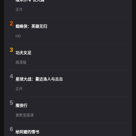
正片
2
蜘蛛侠：英雄无归
HD
3
功夫女足
高清版
4
星球大战：曼达洛人与古古
正片
5
雁侠行
更新至高清
6
给阿嬷的情书