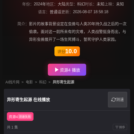
年份：
2024年
地区：
大陆
类型：
科幻
时长：
未知
上映：
未知
语言：
普通话
更新：
2026-08-07 18:58:18
简介：
影片的故事背景设定在虫兽与人类20年持久战之后的一次
偷袭。面对这一前所未有的灾难，人类战警挺身而出，与
异形虫兽展开了一场生死搏斗，誓死守护人类家园。
10.0
评分
资源4 播放
AI找片网
>
电影
>
科幻
>
异形寄生起源
异形寄生起源 在线播放
测速
资源4
测速失败
共 1 集
排序