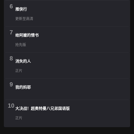
6
雁侠行
更新至高清
7
给阿嬷的情书
抢先版
8
消失的人
正片
9
我的妈耶
10
大决战！超奥特曼八兄弟国语版
正片