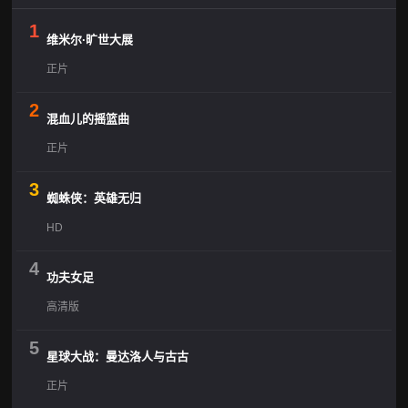
1
维米尔·旷世大展
正片
2
混血儿的摇篮曲
正片
3
蜘蛛侠：英雄无归
HD
4
功夫女足
高清版
5
星球大战：曼达洛人与古古
正片