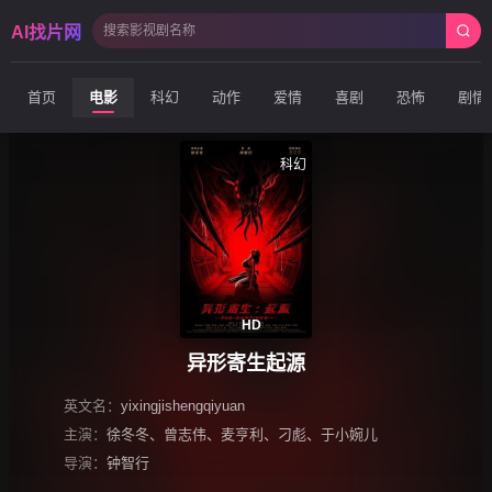
AI找片网
首页
电影
科幻
动作
爱情
喜剧
恐怖
剧情
科幻
HD
异形寄生起源
英文名：
yixingjishengqiyuan
主演：
徐冬冬
、
曾志伟
、
麦亨利
、
刁彪
、
于小婉儿
导演：
钟智行