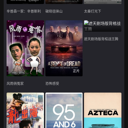
辛普森一家：辛普斯利
破晓徂徕山
太秦灯光下
遮天剧场版背棺战王腾
HD
正片
风雨俏冤家
恐怖感受