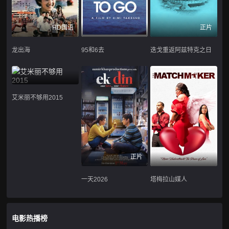
HD国语
正片
龙出海
95和6去
迭戈重返阿兹特克之日
艾米丽不够用2015
正片
一天2026
塔梅拉山媒人
电影热播榜